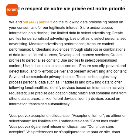
dessins au stylo bille, puis je les ai scannés pour les passer
Le respect de votre vie privée est notre priorité
en numérique et pour pouvoir les coloriser derrière, c’était
assez laborieux, mais le résultat est vraiment très
We and
our (447) partners
do the following data processing based on
your consent and/or our legitimate interest: Store and/or access
professionnel et chouette. Derrière, on a fait appel à une
information on a device; Use limited data to select advertising; Create
usine pour développer le concept avec de l’encre à gratter
profiles for personalised advertising; Use profiles to select personalised
dorée qui est olfactive »
, explique le Tourangeau.
advertising; Measure advertising performance; Measure content
performance; Understand audiences through statistics or combinations
of data from different sources; Develop and improve services; Create
profiles to personalise content; Use profiles to select personalised
... et solidaire
content; Use limited data to select content; Ensure security, prevent and
detect fraud, and fix errors; Deliver and present advertising and content;
Save and communicate privacy choices. These technologies may
Mais justement, toute cette élaboration n’est-elle pas un peu
process personal data such as IP address and browsing data to offer
gourmande en énergie ?
« Ce n’est pas particulièrement
following functionalities: Identify devices based on information actively
polluant »
, selon Benjamin, qui rappelle que le papier du
requested; Use precise geolocation data; Match and combine data from
other data sources; Link different devices; Identify devices based on
poster est issu de
« forêt durablement gérée
.
Puis surtout,
information transmitted automatically.
c’est fait en France
. On milite pour ne prendre aucun produit
à l’étranger, c’est très important pour nous. On est à Tours et
Vous pouvez accepter en cliquant sur "Accepter et fermer", ou affiner en
on fait conditionner le produit
dans un ESAT par des
sélectionnant les finalités et/ou partenaires dans "Gérer mes choix".
Vous pouvez également refuser en cliquant sur "Continuer sans
personnes en situation de handicap
»
, précise-t-il.
accepter". Vos préférences ne s'appliqueront que pour ce site. Vous