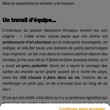
faire du parachute ou acheter une maison.
Un travail d'équipe...
L’inventeur du produit Benjamin Rimajou revient sur son
origine :
« l’idée m’est venue parce que ma chérie est
professeure d’art plastique
sur la métropole tourangelle, en
collège, et elle fait toute une batterie de petits personnages
trop mignons. Je les vois dans la maison partout depuis des
années, je me suis dit qu’il fallait en faire quelque chose, qu’il
y avait
un gros potentiel
. Donc on a repris le concept des
cartes du monde qu’on gratte quand on a visité les pays,
avec les
100 choses à faire dans sa vie
, histoire de se
challenger un petit peu, et de s’amuser tout au long de sa
vie ».
Et ce qui est inédit, c’est donc qu’il y a certaines vignettes qui
dégagent
une petite odeur
, comme les cases du pop-corn et
Continuer sans accepter
du mojito, par exemple.
« D’abord, ma chérie a fait les