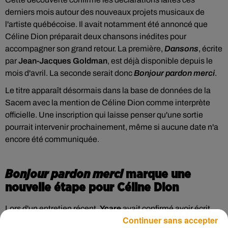
derniers mois autour des nouveaux projets musicaux de
l'artiste québécoise. Il avait notamment été annoncé que
Céline Dion préparait deux chansons inédites pour
accompagner son grand retour. La première,
Dansons
, écrite
par
Jean-Jacques Goldman
, est déjà disponible depuis le
mois d'avril. La seconde serait donc
Bonjour pardon merci
.
Le titre apparaît désormais dans la base de données de la
Sacem avec la mention de Céline Dion comme interprète
officielle. Une inscription qui laisse penser qu'une sortie
pourrait intervenir prochainement, même si aucune date n'a
encore été communiquée.
Bonjour pardon merci
marque une
nouvelle étape pour Céline Dion
Lors d'un entretien récent,
Ycare
avait confirmé avoir écrit
Continuer sans accepter
pour Céline Dion une chanson centrée sur la gratitude. Le