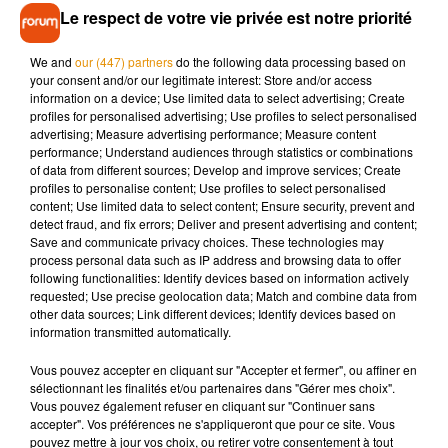
titre
Bonjour pardon merci
semble parfaitement refléter
Le respect de votre vie privée est notre priorité
cette thématique positive et introspective.
We and
our (447) partners
do the following data processing based on
L'auteur-compositeur poursuit ainsi une collaboration
your consent and/or our legitimate interest: Store and/or access
prestigieuse avec l'une des plus grandes voix francophones.
information on a device; Use limited data to select advertising; Create
profiles for personalised advertising; Use profiles to select personalised
Quant à
Renaud Rebillaud
, il apporte son expérience de
advertising; Measure advertising performance; Measure content
producteur et compositeur reconnu. Au fil des années, il a
performance; Understand audiences through statistics or combinations
signé de nombreux succès pour plusieurs artistes majeurs
of data from different sources; Develop and improve services; Create
profiles to personalise content; Use profiles to select personalised
de la scène française.
content; Use limited data to select content; Ensure security, prevent and
Cette nouvelle chanson intervient dans une période
detect fraud, and fix errors; Deliver and present advertising and content;
Save and communicate privacy choices. These technologies may
particulièrement importante pour Céline Dion. Après
process personal data such as IP address and browsing data to offer
plusieurs années marquées par ses problèmes de santé, la
following functionalities: Identify devices based on information actively
chanteuse multiplie les signes de retour artistique.
requested; Use precise geolocation data; Match and combine data from
other data sources; Link different devices; Identify devices based on
L'annonce de ses concerts à Paris a notamment provoqué un
information transmitted automatically.
engouement exceptionnel. Les différentes phases de
Vous pouvez accepter en cliquant sur "Accepter et fermer", ou affiner en
préventes ont enregistré une demande massive, confirmant
sélectionnant les finalités et/ou partenaires dans "Gérer mes choix".
l'attachement intact du public à l'interprète de
Pour que tu
Vous pouvez également refuser en cliquant sur "Continuer sans
accepter". Vos préférences ne s'appliqueront que pour ce site. Vous
m'aimes encore
.
pouvez mettre à jour vos choix, ou retirer votre consentement à tout