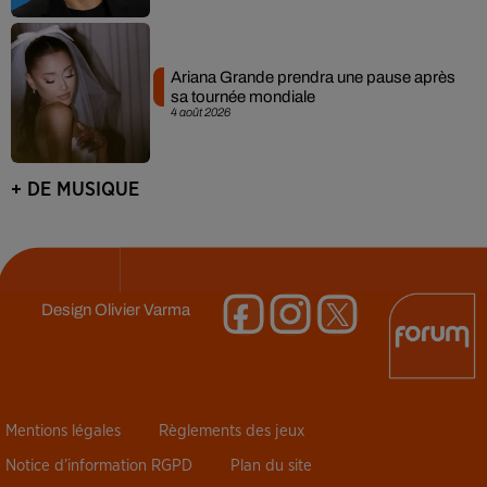
Ariana Grande prendra une pause après
sa tournée mondiale
4 août 2026
+ DE MUSIQUE
Design
Olivier Varma
Mentions légales
Règlements des jeux
Notice d’information RGPD
Plan du site