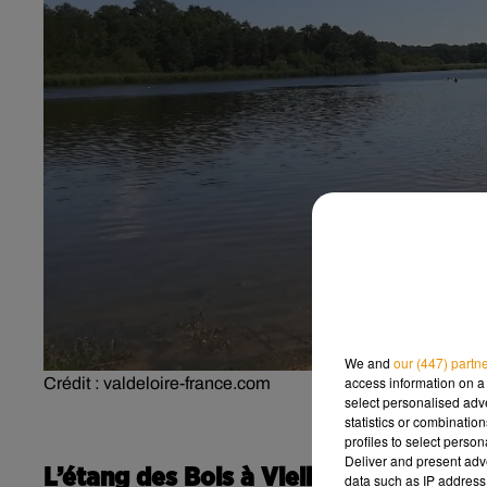
We and
our (447) partn
access information on a 
Crédit :
valdeloire-france.com
select personalised ad
statistics or combinatio
profiles to select person
Deliver and present adv
L’étang des Bois à Vieilles-Maisons-s
data such as IP address 