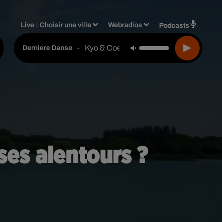
Live :
Choisir une ville
Webradios
Podcasts
Kyo & Coeur De Pirate
-
Derniere Danse
ses alentours ?