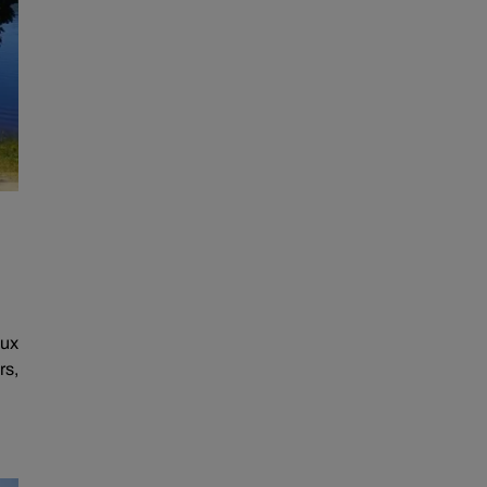
eux
rs,