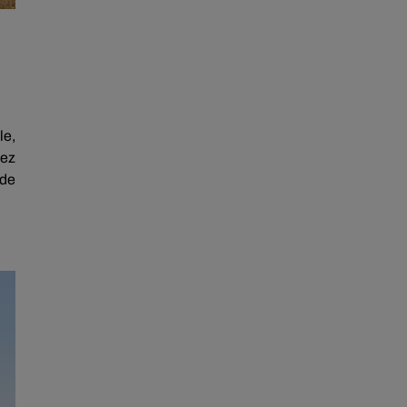
le,
vez
 de