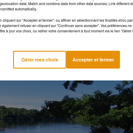
eolocation data; Match and combine data from other data sources; Link different de
nsmitted automatically.
à Vieilles-Maisons-sur-Joudry s’étend sur 16 hectares et propose
ignade surveillée. Plus d’infos
ici
.
cliquant sur "Accepter et fermer", ou affiner en sélectionnant les finalités et/ou pa
 également refuser en cliquant sur "Continuer sans accepter". Vos préférences ne 
illes-Maisons-sur-Joudry (45 260)
tre à jour vos choix, ou retirer votre consentement à tout moment via le lien "Gérer 
Gérer mes choix
Accepter et fermer