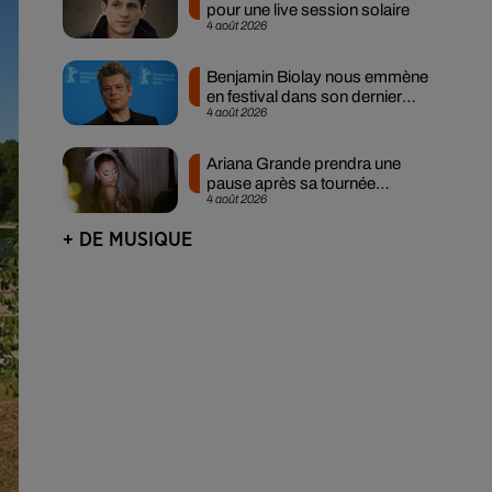
pour une live session solaire
4 août 2026
Benjamin Biolay nous emmène
en festival dans son dernier
4 août 2026
clip
Ariana Grande prendra une
pause après sa tournée
4 août 2026
mondiale
+ DE MUSIQUE