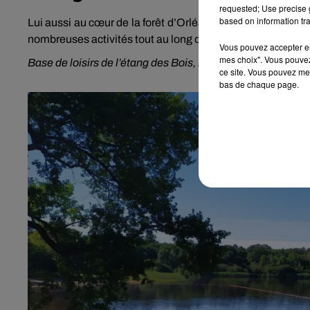
requested; Use precise g
based on information tra
Lui aussi au cœur de la forêt d’Orléans, l’étang des Bois 
nombreuses activités tout au long de l’été en plus de la ba
Vous pouvez accepter en 
mes choix". Vous pouvez
Base de loisirs de l’étang des Bois, route d’Orléans à Vie
ce site. Vous pouvez met
bas de chaque page.