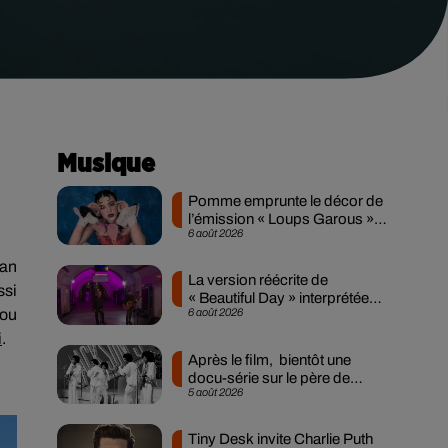
Musique
Pomme emprunte le décor de
l’émission « Loups Garous »
6 août 2026
pour son...
lan
La version réécrite de
ssi
« Beautiful Day » interprétée
 ou
6 août 2026
lors des...
i
.
Après le film, bientôt une
docu-série sur le père de
5 août 2026
Michael Jackson
Tiny Desk invite Charlie Puth