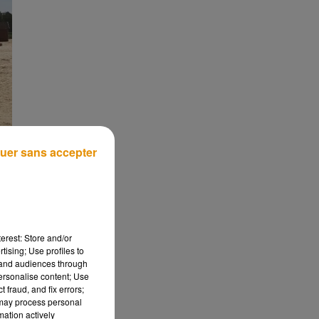
uer sans accepter
erest: Store and/or
tising; Use profiles to
tand audiences through
personalise content; Use
 fraud, and fix errors;
 may process personal
mation actively