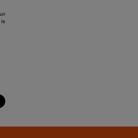
 un
 le