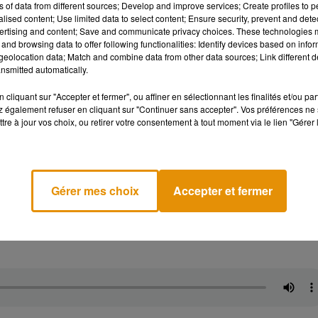
ns of data from different sources; Develop and improve services; Create profiles to 
alised content; Use limited data to select content; Ensure security, prevent and detect
ertising and content; Save and communicate privacy choices. These technologies
and browsing data to offer following functionalities: Identify devices based on infor
eolocation data; Match and combine data from other data sources; Link different de
nsmitted automatically.
cliquant sur "Accepter et fermer", ou affiner en sélectionnant les finalités et/ou pa
 également refuser en cliquant sur "Continuer sans accepter". Vos préférences ne 
tre à jour vos choix, ou retirer votre consentement à tout moment via le lien "Gérer 
ents des services espaces verts de la commune, mobilisés jusq
e traçage des lignes. Désormais,
une seule personne
est affecté
Gérer mes choix
Accepter et fermer
 sans changement pour les footballeurs et leur style de jeu co