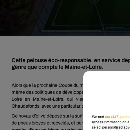
Cette pelouse éco-responsable, en service depuis
genre que compte le Maine-et-Loire.
Alors que la prochaine Coupe du monde de football au Qatar
même des politiques de développement durable à mettre e
Loire en Maine-et-Loire, qui vient d’inaugurer le no
Chaudefonds,
avec une particularité : il a été réalisé
à par
Ce noyau d’olive déposé sur la surface du terrain est
une a
We and
our (447) partn
access information on a 
de pneus broyés et recyclés, et permet de
laisser au rep
select personalised ad
gorgés d’eau en hiver ou très secs l’été.
Richard Viau, 