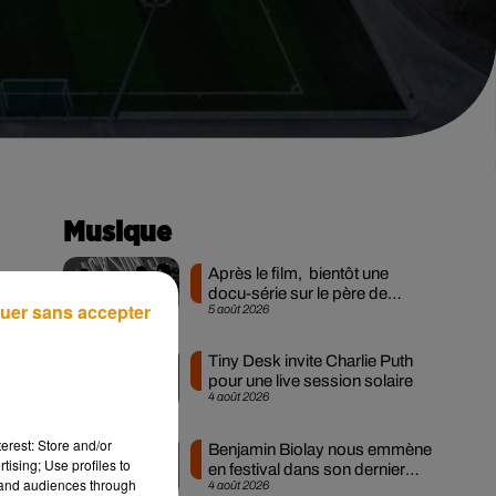
Musique
Après le film, bientôt une
docu-série sur le père de
uer sans accepter
5 août 2026
Michael Jackson
 de
ur-
Tiny Desk invite Charlie Puth
nes
pour une live session solaire
4 août 2026
!
tir
erest: Store and/or
Benjamin Biolay nous emmène
tising; Use profiles to
ont
en festival dans son dernier
tand audiences through
4 août 2026
clip
sur