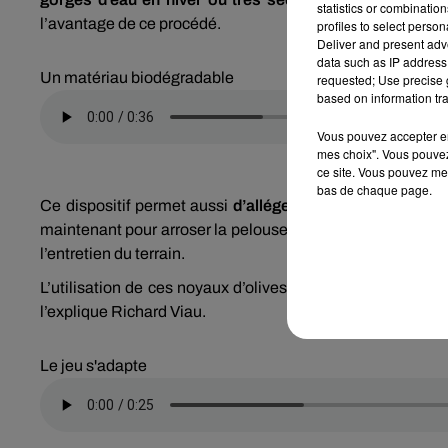
statistics or combinatio
l’avantage de ce procédé.
profiles to select person
Deliver and present adv
data such as IP address 
Un matériau biodégradable
requested; Use precise g
based on information tra
Vous pouvez accepter en 
mes choix". Vous pouvez
ce site. Vous pouvez met
bas de chaque page.
Ce dispositif permet aussi
d’alléger
le travail des 7 ag
maintenant pour arroser la pelouse ou encore effectuer l
l’entretien du terrain.
L’utilisation de ces noyaux d’olives concassés n’est pas
l’explique Richard Viau.
Le jeu s'adapte