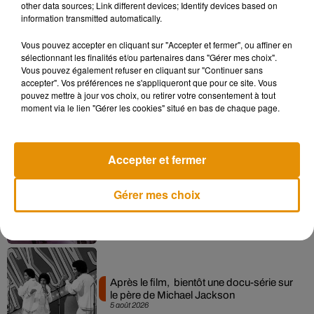
other data sources; Link different devices; Identify devices based on
information transmitted automatically.
Musique
Vous pouvez accepter en cliquant sur "Accepter et fermer", ou affiner en
sélectionnant les finalités et/ou partenaires dans "Gérer mes choix".
Vous pouvez également refuser en cliquant sur "Continuer sans
accepter". Vos préférences ne s'appliqueront que pour ce site. Vous
pouvez mettre à jour vos choix, ou retirer votre consentement à tout
Pomme emprunte le décor de l’émission
moment via le lien "Gérer les cookies" situé en bas de chaque page.
« Loups Garous » pour son...
6 août 2026
Accepter et fermer
La version réécrite de « Beautiful Day »
Gérer mes choix
interprétée lors des...
6 août 2026
Après le film, bientôt une docu-série sur
le père de Michael Jackson
5 août 2026