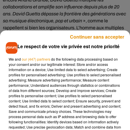
collaborations et amplifie son influence depuis plus de 20
ans. David Guetta dépasse la frontière des générations avec
sa musique électronique, pop et urbain
», comme le
rappellent si bien les organisateurs. L’homme aux multiples
hits devrait attirer lui aussi les foules, qui auront la possibilité
Continuer sans accepter
de découvrir l’artiste dans un décor spectaculaire, devant le
Le respect de votre vie privée est notre priorité
château de Chambord.
Rendez-vous
le 5 décembre, 10h, pour les préventes
We and
our (447) partners
do the following data processing based on
your consent and/or our legitimate interest: Store and/or access
Ticketmaster, puis
le 6 décembre à 10h pour l’ouverture de
information on a device; Use limited data to select advertising; Create
la billetterie au grand public.
Attention, ne trainez pas ! L’an
profiles for personalised advertising; Use profiles to select personalised
dernier, les places pour Imagine Dragons ont toutes été
advertising; Measure advertising performance; Measure content
performance; Understand audiences through statistics or combinations
vendues en quelques minutes seulement ! Côté tarifs,
of data from different sources; Develop and improve services; Create
comptez entre 78,50 euros et 133,50 euros.
profiles to personalise content; Use profiles to select personalised
content; Use limited data to select content; Ensure security, prevent and
Réservations : chambordlive.com, az-prod.com, livenation.fr
detect fraud, and fix errors; Deliver and present advertising and content;
& ticketmaster.fr / 02.47.31.15.33 & points de vente habituels
Save and communicate privacy choices. These technologies may
process personal data such as IP address and browsing data to offer
following functionalities: Identify devices based on information actively
requested; Use precise geolocation data; Match and combine data from