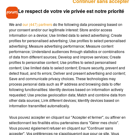
Continuer sans accepter
Ier.
Le respect de votre vie privée est notre priorité
Pour financer ce projet exceptionnel, une mobilisation
We and
our (447) partners
do the following data processing based on
your consent and/or our legitimate interest: Store and/or access
nationale est organisée autour d’un appel aux dons intitulé «
information on a device; Use limited data to select advertising; Create
Sauvez l’aile François Ier ». L’État, le Domaine de Chambord
profiles for personalised advertising; Use profiles to select personalised
et plusieurs mécènes participent conjointement à l’effort.
advertising; Measure advertising performance; Measure content
performance; Understand audiences through statistics or combinations
Une dotation exceptionnelle du ministère de la Culture ainsi
of data from different sources; Develop and improve services; Create
que les recettes propres du domaine viennent compléter le
profiles to personalise content; Use profiles to select personalised
financement, tandis que des partenaires institutionnels
content; Use limited data to select content; Ensure security, prevent and
detect fraud, and fix errors; Deliver and present advertising and content;
comme la Fondation du patrimoine apportent leur soutien.
Save and communicate privacy choices. These technologies may
process personal data such as IP address and browsing data to offer
following functionalities: Identify devices based on information actively
Afin d’encourager la participation du public, un dispositif
requested; Use precise geolocation data; Match and combine data from
fiscal incitatif a été mis en place en 2026. Les dons ouvrent
other data sources; Link different devices; Identify devices based on
droit à une réduction d’impôt exceptionnelle pouvant
information transmitted automatically.
atteindre 75 %, dans la limite fixée par la loi de finances, un
Vous pouvez accepter en cliquant sur "Accepter et fermer", ou affiner en
mécanisme comparable à celui utilisé lors de la restauration
sélectionnant les finalités et/ou partenaires dans "Gérer mes choix".
de Notre-Dame de Paris.
Vous pouvez également refuser en cliquant sur "Continuer sans
accepter". Vos préférences ne s'appliqueront que pour ce site. Vous