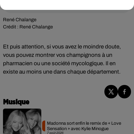
René Chalange
Crédit :
René Chalange
Et puis attention, si vous avez le moindre doute,
vous pouvez montrer vos champignons à un
pharmacien ou une société mycologique. Il en
existe au moins une dans chaque département.
Musique
Madonna sort enfin le remix de « Love
Sensation » avec Kylie Minogue
7 août 2026