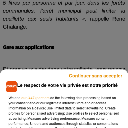
5 litres par personne et par jour, dans les forêts
communales, l’arrêt municipal peut limiter la
cueillette aux seuls habitants »,
rappelle René
Chalange.
Gare aux applications
Et pour vous aider dans votre collecte, vous pouvez
Continuer sans accepter
être tentés d’utiliser une application, pour juger de la
Le respect de votre vie privée est notre priorité
toxicité ou non d’un champignon. «
Autant pour la
botanique on a des applications qui reconnaissent
We and
our (447) partners
do the following data processing based on
bien les plantes, autant pour les champignons,
your consent and/or our legitimate interest: Store and/or access
information on a device; Use limited data to select advertising; Create
c’est beaucoup plus compliqué. La couleur des
profiles for personalised advertising; Use profiles to select personalised
ceux-ci est très variée »,
prévient le vice-président
advertising; Measure advertising performance; Measure content
performance; Understand audiences through statistics or combinations
de la SMF.