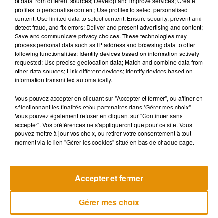
of data from different sources; Develop and improve services; Create
profiles to personalise content; Use profiles to select personalised
content; Use limited data to select content; Ensure security, prevent and
detect fraud, and fix errors; Deliver and present advertising and content;
Save and communicate privacy choices. These technologies may
René Chalange
process personal data such as IP address and browsing data to offer
following functionalities: Identify devices based on information actively
requested; Use precise geolocation data; Match and combine data from
other data sources; Link different devices; Identify devices based on
information transmitted automatically.
René Chalange
Crédit :
René Chalange
Vous pouvez accepter en cliquant sur "Accepter et fermer", ou affiner en
sélectionnant les finalités et/ou partenaires dans "Gérer mes choix".
Vous pouvez également refuser en cliquant sur "Continuer sans
accepter". Vos préférences ne s'appliqueront que pour ce site. Vous
Après la cueillette, il y a quelques précautions à
pouvez mettre à jour vos choix, ou retirer votre consentement à tout
prendre. Mettez vos champignons dans un panier
moment via le lien "Gérer les cookies" situé en bas de chaque page.
plutôt que dans un sac en plastique. La
conservation et la cuisson des champignons sont
Accepter et fermer
aussi importantes rappelle René Chalange.
Gérer mes choix
René Chalange