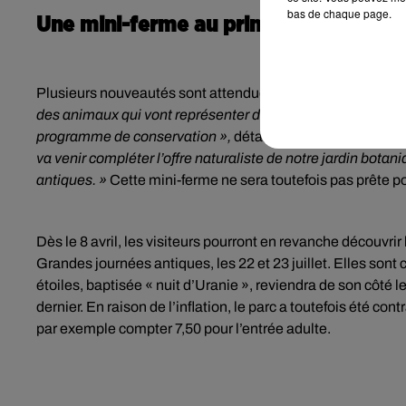
bas de chaque page.
Une mini-ferme au printemps 2023
Plusieurs nouveautés sont attendues pour cette saison 20
des animaux qui vont représenter des races qui ressemblent
programme de conservation »,
détaille Charlotte Chalard.
va venir compléter l’offre naturaliste de notre jardin bota
antiques. »
Cette mini-ferme ne sera toutefois pas prête p
Dès le 8 avril, les visiteurs pourront en revanche découvrir
Grandes journées antiques, les 22 et 23 juillet. Elles son
étoiles, baptisée « nuit d’Uranie », reviendra de son côté
dernier. En raison de l’inflation, le parc a toutefois été cont
par exemple compter 7,50 pour l’entrée adulte.