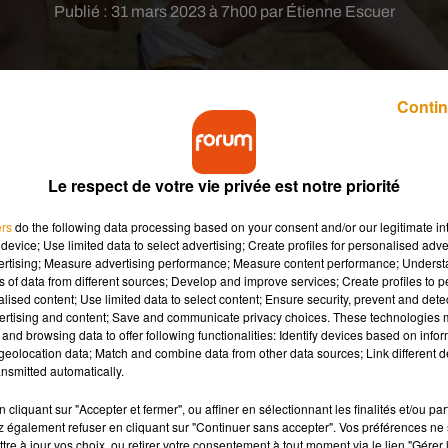
Publié : 31 mars 2023 à 7h00 par Étienne Escuer
Contin
Le respect de votre vie privée est notre priorité
Charente, lance sa saison 2023 ce samedi 1er avri
ers
do the following data processing based on your consent and/or our legitimate int
device; Use limited data to select advertising; Create profiles for personalised adver
vertising; Measure advertising performance; Measure content performance; Unders
er
ce samedi 1
avril. Le parc archéologique situé à Chassenon, en
ns of data from different sources; Develop and improve services; Create profiles to 
 Jésus-Christ) parmi les mieux conservés d’Europe.
Avec 20.00
alised content; Use limited data to select content; Ensure security, prevent and detect
ertising and content; Save and communicate privacy choices. These technologies
quentation d’avant covid.
« Ce qui plaît beaucoup, c’est la mise en
and browsing data to offer following functionalities: Identify devices based on infor
ique Charlotte Chalard, responsable médiation de Cassinomagu
eolocation data; Match and combine data from other data sources; Link different de
vec leur vie à eux, ils se rendent compte qu’ils ont des objets qui
nsmitted automatically.
isites en costumes pour visiter les thermes de manière ludique, 
cliquant sur "Accepter et fermer", ou affiner en sélectionnant les finalités et/ou pa
te à l’époque. »
 également refuser en cliquant sur "Continuer sans accepter". Vos préférences ne 
tre à jour vos choix, ou retirer votre consentement à tout moment via le lien "Gérer 