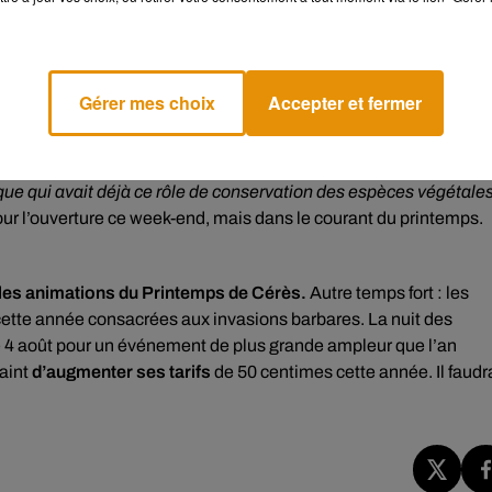
Gérer mes choix
Accepter et fermer
23. La principale est
une mini-ferme gallo-romaine.
« On va avo
 à des races antiques, ou des races locales qui font l’objet d’un
« Une basse-cour, des ânes, des moutons, des chèvres, etc. Cel
nique qui avait déjà ce rôle de conservation des espèces végétale
our l’ouverture ce week-end, mais dans le courant du printemps.
les animations du Printemps de Cérès.
Autre temps fort : les
t cette année consacrées aux invasions barbares. La nuit des
 le 4 août pour un événement de plus grande ampleur que l’an
raint
d’augmenter ses tarifs
de 50 centimes cette année. Il faudr