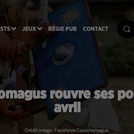
STS
JEUX
RÉGIE PUB
CONTACT
nomagus rouvre ses por
avril
Crédit image:
Facebook Cassinomagus.