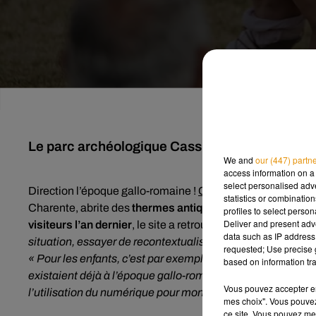
Le parc archéologique Cassinomague, situé en 
We and
our (447) partn
access information on a 
select personalised ad
Direction l’époque gallo-romaine !
Cassinomagus
rouvre 
statistics or combinatio
ème
Charente, abrite des
thermes antiques
(II
siècle après
profiles to select person
Deliver and present adv
visiteurs l’an dernier
, le site a retrouvé son niveau de fré
data such as IP address 
situation, essayer de recontextualiser les vestiges »
, expl
requested; Use precise g
« Pour les enfants, c’est par exemple faire des parallèles a
based on information tra
existaient déjà à l’époque gallo-romaine. On a aussi des v
Vous pouvez accepter en 
l’utilisation du numérique pour montrer comment était le si
mes choix". Vous pouvez
ce site. Vous pouvez met