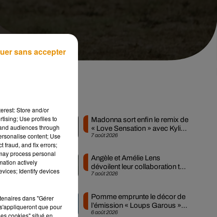
uer sans accepter
l.
Musique
erest: Store and/or
tising; Use profiles to
Madonna sort enfin le remix de
tand audiences through
« Love Sensation » avec Kylie
personalise content; Use
7 août 2026
Minogue
0
 fraud, and fix errors;
 may process personal
Angèle et Amélie Lens
mation actively
s.
dévoilent leur collaboration tant
vices; Identify devices
7 août 2026
attendue
et
Pomme emprunte le décor de
rtenaires dans "Gérer
l’émission « Loups Garous »
s'appliqueront que pour
6 août 2026
pour son...
les cookies" situé en