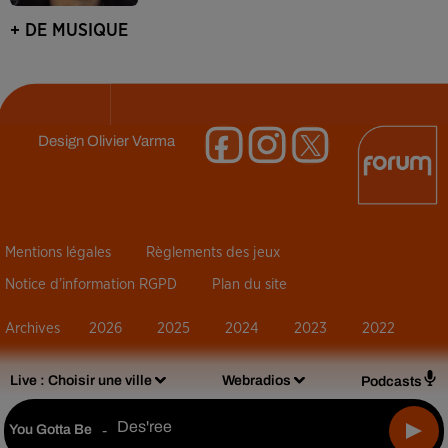
+ DE MUSIQUE
Design
Olivier Varma
Mentions légales
Règlements des jeux
Notice d’information RGPD
Plan du site
Archives
2026
2025
2024
2023
2022
Live :
Choisir une ville
Webradios
Podcasts
Des'ree
You Gotta Be
-