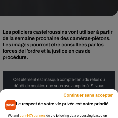
Les policiers castelroussins vont utiliser à partir
de la semaine prochaine des caméras-piétons.
Les images pourront être consultées par les
forces de l’ordre et la justice en cas de
procédure.
Cet élément est masqué compte-tenu du refus du
dépôt de cookies que vous avez exprimé. Si vous
souhaitez l'afficher, merci de nous donner votre accord
Continuer sans accepter
en cliquant sur le bouton ci-dessous.
Le respect de votre vie privée est notre priorité
Afficher l'élément
We and
our (447) partners
do the following data processing based on