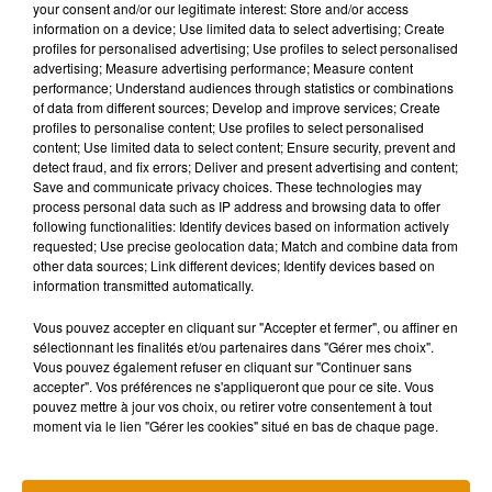
your consent and/or our legitimate interest: Store and/or access
information on a device; Use limited data to select advertising; Create
profiles for personalised advertising; Use profiles to select personalised
advertising; Measure advertising performance; Measure content
performance; Understand audiences through statistics or combinations
Musique
of data from different sources; Develop and improve services; Create
profiles to personalise content; Use profiles to select personalised
content; Use limited data to select content; Ensure security, prevent and
detect fraud, and fix errors; Deliver and present advertising and content;
Madonna sort enfin le remix de « Love
Save and communicate privacy choices. These technologies may
Sensation » avec Kylie Minogue
process personal data such as IP address and browsing data to offer
7 août 2026
following functionalities: Identify devices based on information actively
requested; Use precise geolocation data; Match and combine data from
other data sources; Link different devices; Identify devices based on
information transmitted automatically.
Angèle et Amélie Lens dévoilent leur
Vous pouvez accepter en cliquant sur "Accepter et fermer", ou affiner en
collaboration tant attendue
sélectionnant les finalités et/ou partenaires dans "Gérer mes choix".
7 août 2026
Vous pouvez également refuser en cliquant sur "Continuer sans
accepter". Vos préférences ne s'appliqueront que pour ce site. Vous
pouvez mettre à jour vos choix, ou retirer votre consentement à tout
moment via le lien "Gérer les cookies" situé en bas de chaque page.
Pomme emprunte le décor de l’émission
« Loups Garous » pour son...