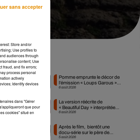
uer sans accepter
erest: Store and/or
tising; Use profiles to
tand audiences through
personalise content; Use
Musique
 fraud, and fix errors;
 may process personal
Pomme emprunte le décor de
mation actively
l’émission « Loups Garous »
vices; Identify devices
6 août 2026
pour son...
rtenaires dans "Gérer
La version réécrite de
s'appliqueront que pour
« Beautiful Day » interprétée
les cookies" situé en
6 août 2026
lors des...
Après le film, bientôt une
docu-série sur le père de
5 août 2026
Michael Jackson