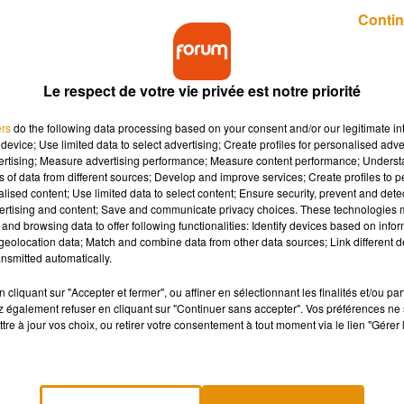
Publié : 13 septembre 2021 à 6h24 par Théo Palud
Contin
Le respect de votre vie privée est notre priorité
ers
do the following data processing based on your consent and/or our legitimate int
device; Use limited data to select advertising; Create profiles for personalised adver
vertising; Measure advertising performance; Measure content performance; Unders
ns of data from different sources; Develop and improve services; Create profiles to 
 au matin, boulevard de l'Ecole normale à
alised content; Use limited data to select content; Ensure security, prevent and detect
nce absolue à l'hôpital, une enquête a été ouverte.
ertising and content; Save and communicate privacy choices. These technologies
and browsing data to offer following functionalities: Identify devices based on infor
eolocation data; Match and combine data from other data sources; Link different de
nsmitted automatically.
 du matin après une chute de trois étages d'un immeuble,
stophe à Châteauroux. La jeune victime est tombée depuis une
cliquant sur "Accepter et fermer", ou affiner en sélectionnant les finalités et/ou pa
 également refuser en cliquant sur "Continuer sans accepter". Vos préférences ne 
ouvelle République.
Le garçonnet a été transporté en urgence
tre à jour vos choix, ou retirer votre consentement à tout moment via le lien "Gérer 
 ont été mobilisés sur cette intervention. Il semblerait que ce
endre ce qu'il s'est passé ce matin-là.