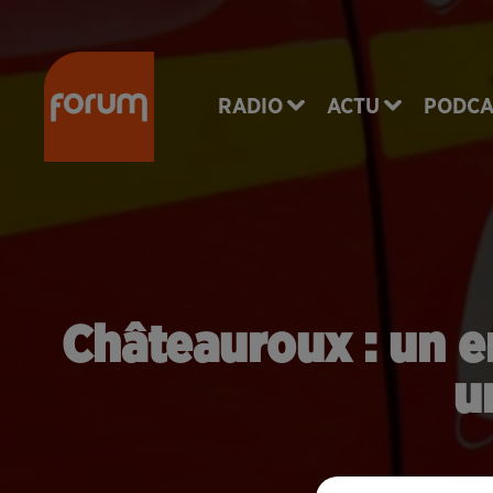
RADIO
ACTU
PODCA
Châteauroux : un e
u