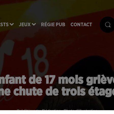
STS
JEUX
RÉGIE PUB
CONTACT
nfant de 17 mois griè
ne chute de trois étag
Crédit image:
Rédaction - Photo d'illustration