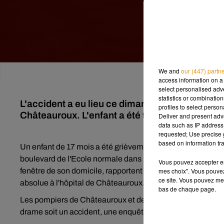
We and
our (447) partn
access information on a 
select personalised ad
statistics or combinatio
L'accident a eu lieu ce dimanche 12 septembre
profiles to select person
Châteauroux. L'enfant a été transporté en urge
Deliver and present adv
data such as IP address 
requested; Use precise g
based on information tra
Un enfant de 17 mois a été grièvement blessé hier vers 9h
boulevard de l'Ecole normale dans le quartier Saint-Chri
Vous pouvez accepter en 
mes choix". Vous pouvez
fenêtre de son domicile, rapportent nos confrèrent de
la N
ce site. Vous pouvez met
absolue à l'hôpital de Châteauroux.
bas de chaque page.
Les pompiers de Châteauroux et de Déols ainsi que le SMUR
drame soit un accident, une enquête est ouverte pour compr