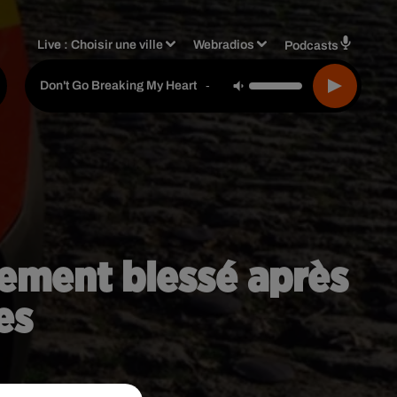
Live :
Choisir une ville
Webradios
Podcasts
Elton John & Kiki Dee
-
Don't Go Breaking My Heart
vement blessé après
es