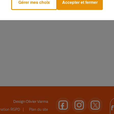
Gérer mes choix
Accepter et fermer
Design
Olivier Varma
rmation RGPD
Plan du site