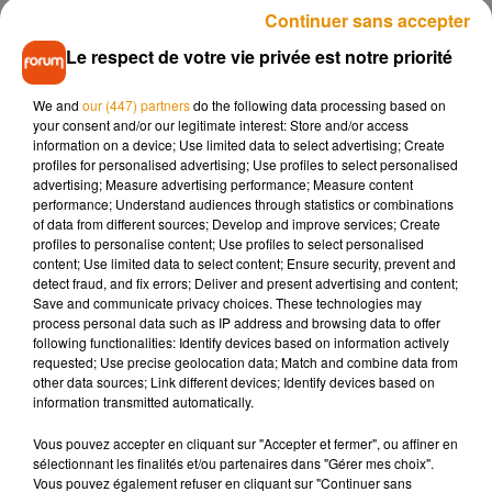
Continuer sans accepter
climatiques dans toutes les régions du monde"
, explique le
rapport. Face à ces catastrophes naturelles qui se sont
Le respect de votre vie privée est notre priorité
multipliées ces dernières décennies, et au niveau des mers
qui a en moyenne augmenté de 20 cm entre 1901 et 2019, le
We and
our (447) partners
do the following data processing based on
your consent and/or our legitimate interest: Store and/or access
Giec nous alerte : les conséquences actuelles du
information on a device; Use limited data to select advertising; Create
réchauffement sont plus graves que ce qui avait été anticipé.
profiles for personalised advertising; Use profiles to select personalised
advertising; Measure advertising performance; Measure content
"Les années les plus chaudes que nous avons vécues
performance; Understand audiences through statistics or combinations
jusqu'à présent seront parmi les plus fraîches d'ici une
of data from different sources; Develop and improve services; Create
génération"
, explique Friederike Otto, coautrice de la
profiles to personalise content; Use profiles to select personalised
content; Use limited data to select content; Ensure security, prevent and
synthèse. Malheureusement, les conséquences vont
detect fraud, and fix errors; Deliver and present advertising and content;
"
continuer à s’intensifier",
la température grimpera au moins
Save and communicate privacy choices. These technologies may
jusqu’en 2040 à cause de l’inertie du système climatique. La
process personal data such as IP address and browsing data to offer
following functionalities: Identify devices based on information actively
suite dépendra "
des choix actuels et à court terme",
insiste le
requested; Use precise geolocation data; Match and combine data from
Giec, précisant que
"le rythme et l'ampleur des mesures
other data sources; Link different devices; Identify devices based on
prises jusqu'à présent, ainsi que les projets actuels, sont
information transmitted automatically.
insuffisants pour s'attaquer au changement climatique".
Vous pouvez accepter en cliquant sur "Accepter et fermer", ou affiner en
sélectionnant les finalités et/ou partenaires dans "Gérer mes choix".
Vous pouvez également refuser en cliquant sur "Continuer sans