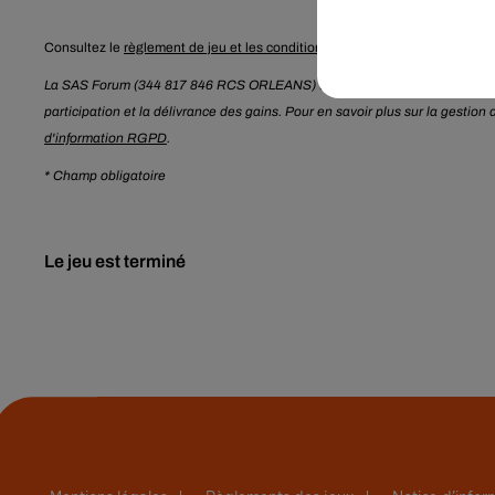
Consultez le
règlement de jeu et les conditions de participation
.
La SAS Forum (344 817 846 RCS ORLEANS) traite les données recueillies p
participation et la délivrance des gains. Pour en savoir plus sur la gestio
d'information RGPD
.
* Champ obligatoire
Le jeu est terminé