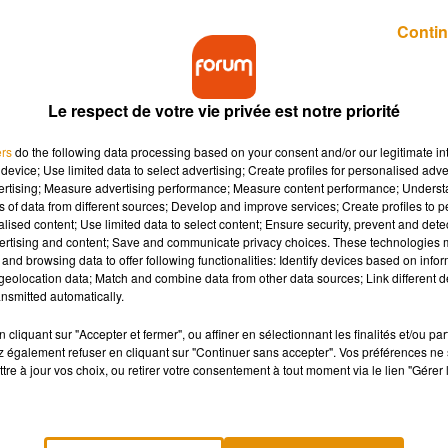
n : gagnez vos places
Contin
rnoi
Le respect de votre vie privée est notre priorité
ers
do the following data processing based on your consent and/or our legitimate int
ster aux matchs et fêter les 20 ans du Tournoi du CO'Met Orléan
device; Use limited data to select advertising; Create profiles for personalised adver
vertising; Measure advertising performance; Measure content performance; Unders
ns of data from different sources; Develop and improve services; Create profiles to 
alised content; Use limited data to select content; Ensure security, prevent and detect
ertising and content; Save and communicate privacy choices. These technologies
manche 21 au dimanche 28 septembre
à l’
Arena de CO’Met
.
and browsing data to offer following functionalities: Identify devices based on infor
e le club de
Saint-Cyr-en-Val
et l’
Arena
.
eolocation data; Match and combine data from other data sources; Link different de
nsmitted automatically.
ssi certains des meilleurs joueurs du top 100 mondial 🎾
cliquant sur "Accepter et fermer", ou affiner en sélectionnant les finalités et/ou pa
 également refuser en cliquant sur "Continuer sans accepter". Vos préférences ne 
rléans
tre à jour vos choix, ou retirer votre consentement à tout moment via le lien "Gérer 
-dessous.