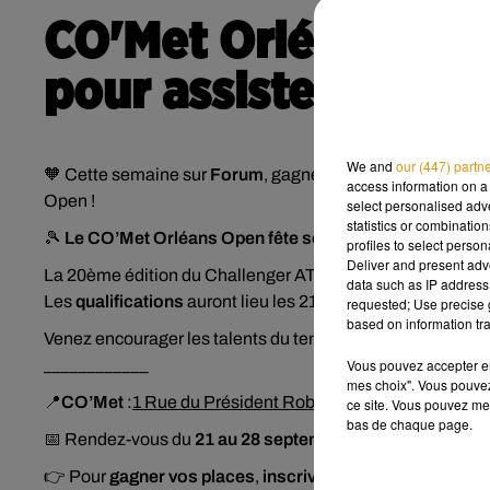
CO'Met Orléans Ope
pour assister au tou
We and
our (447) partn
🧡 Cette semaine sur
Forum
, gagnez vos places pour assi
access information on a 
Open !
select personalised ad
statistics or combinatio
🎾
Le CO’Met Orléans Open fête ses 20 ans !
profiles to select person
Deliver and present adv
La 20ème édition du Challenger ATP 125 se tiendra du
di
data such as IP address 
Les
qualifications
auront lieu les 21 et 22 septembre, entr
requested; Use precise g
based on information tra
Venez encourager les talents du tennis de demain, mais au
Vous pouvez accepter en 
____________
mes choix". Vous pouvez
📍
CO’Met
:
1 Rue du Président Robert Schuman, 45100 O
ce site. Vous pouvez met
bas de chaque page.
📅 Rendez-vous du
21 au 28 septembre 2025
👉
Pour
gagner vos places
,
inscrivez-vous maintenant
ci