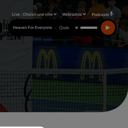
Live :
Choisir une ville
Webradios
Podcasts
Queen
-
Heaven For Everyone