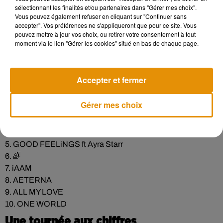
sélectionnant les finalités et/ou partenaires dans "Gérer mes choix".
Pray"
, l'album contiendra des titres
Vous pouvez également refuser en cliquant sur "Continuer sans
comme
"Jupiter"
,
"Aeterna"
,
"All My Love"
, ainsi qu’un
accepter". Vos préférences ne s'appliqueront que pour ce site. Vous
morceau représenté par un emoji arc-en-ciel, rappelant
pouvez mettre à jour vos choix, ou retirer votre consentement à tout
moment via le lien "Gérer les cookies" situé en bas de chaque page.
l'approche créative utilisée dans
"Music of the Spheres"
. Une
autre collaboration notable sur l’album est celle avec Ayra
Starr sur le titre
"Good Feelings"
, déjà présenté en avant-
Accepter et fermer
première lors d’un concert à Rome.
1. MOON MUSiC
Gérer mes choix
2. Feelslikeimfallinginlove
3. WE PRAY ft Little Simz, Burna Boy, Elyanna and TINI
4. JUPiTER
5. GOOD FEELiNGS ft Ayra Starr
6. 🌈
7. iAAM
8. AETERNA
9. ALL MY LOVE
10. ONE WORLD
Une tournée aux chiffres