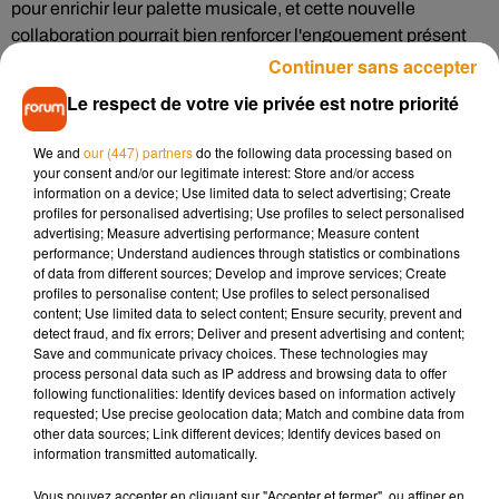
pour enrichir leur palette musicale, et cette nouvelle
collaboration pourrait bien renforcer l'engouement présent
autour de
"Moon Music"
.
Continuer sans accepter
Le respect de votre vie privée est notre priorité
We and
our (447) partners
do the following data processing based on
your consent and/or our legitimate interest: Store and/or access
Cet élément est masqué compte-tenu du refus du
information on a device; Use limited data to select advertising; Create
dépôt de cookies que vous avez exprimé. Si vous
profiles for personalised advertising; Use profiles to select personalised
advertising; Measure advertising performance; Measure content
souhaitez l'afficher, merci de nous donner votre accord
performance; Understand audiences through statistics or combinations
en cliquant sur le bouton ci-dessous.
of data from different sources; Develop and improve services; Create
profiles to personalise content; Use profiles to select personalised
content; Use limited data to select content; Ensure security, prevent and
Afficher l'élément
detect fraud, and fix errors; Deliver and present advertising and content;
Save and communicate privacy choices. These technologies may
process personal data such as IP address and browsing data to offer
Une tracklist prometteuse
following functionalities: Identify devices based on information actively
requested; Use precise geolocation data; Match and combine data from
other data sources; Link different devices; Identify devices based on
La tracklist de
"Moon Music"
a également été dévoilée,
information transmitted automatically.
laissant entrevoir une diversité de styles et de sonorités.
Outre les déjà connus
"FeelsLikeImFallingInLove"
et
"We
Vous pouvez accepter en cliquant sur "Accepter et fermer", ou affiner en