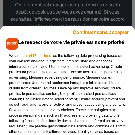
Cet élément est masqué compte-tenu du refus du
dépôt de cookies que vous avez exprimé. Si vous
souhaitez l'afficher, merci de nous donner votre accord
en cliquant sur le bouton ci-dessous.
Continuer sans accepter
Afficher l'élément
Le respect de votre vie privée est notre priorité
We and
our (447) partners
do the following data processing based on
your consent and/or our legitimate interest: Store and/or access
information on a device; Use limited data to select advertising; Create
Poitou-Charentes et Haute-Vienne :
profiles for personalised advertising; Use profiles to select personalised
advertising; Measure advertising performance; Measure content
performance; Understand audiences through statistics or combinations
of data from different sources; Develop and improve services; Create
profiles to personalise content; Use profiles to select personalised
-Angoulême : rassemblement à 6h30 au rond-point de Girac,
content; Use limited data to select content; Ensure security, prevent and
puis sur l’avenue de l’Europe dans la matinée
detect fraud, and fix errors; Deliver and present advertising and content;
Save and communicate privacy choices. These technologies may
process personal data such as IP address and browsing data to offer
following functionalities: Identify devices based on information actively
-Niort : rassemblement cet après-midi aux ronds-points de
requested; Use precise geolocation data; Match and combine data from
l’Acclameur et de l’Espace Émeraude, avant de prendre la
other data sources; Link different devices; Identify devices based on