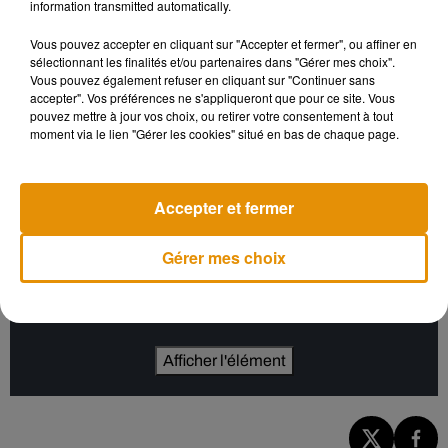
direction parc des expos de Noron via la rocade
information transmitted automatically.
Vous pouvez accepter en cliquant sur "Accepter et fermer", ou affiner en
sélectionnant les finalités et/ou partenaires dans "Gérer mes choix".
-Limoges : dégustation de viande limousine sur la place
Vous pouvez également refuser en cliquant sur "Continuer sans
Dussoubs à la mi-journée, avant des rassemblements à 15h
accepter". Vos préférences ne s'appliqueront que pour ce site. Vous
pouvez mettre à jour vos choix, ou retirer votre consentement à tout
aux ronds-points d’Aixe, La Valoine, D2000 et aux Rivailles
moment via le lien "Gérer les cookies" situé en bas de chaque page.
Panazol. Les tracteurs convergeront ensuite vers la
préfecture en fin d’après-midi
Accepter et fermer
Cet élément est masqué compte-tenu du refus du
Gérer mes choix
dépôt de cookies que vous avez exprimé. Si vous
souhaitez l'afficher, merci de nous donner votre accord
en cliquant sur le bouton ci-dessous.
Afficher l'élément