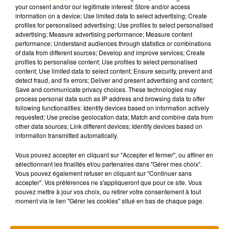
your consent and/or our legitimate interest: Store and/or access
Une Coupe du monde boycottée
information on a device; Use limited data to select advertising; Create
profiles for personalised advertising; Use profiles to select personalised
advertising; Measure advertising performance; Measure content
performance; Understand audiences through statistics or combinations
Alors que la compétition s'est ouverte ce dimanche 20
of data from different sources; Develop and improve services; Create
profiles to personalise content; Use profiles to select personalised
novembre, nombreuses sont les personnalités qui ont refusé
content; Use limited data to select content; Ensure security, prevent and
d’être associées à la Coupe du monde 2022, sujette à
detect fraud, and fix errors; Deliver and present advertising and content;
beaucoup de polémiques. Dua Lipa, par exemple, a affirmé
Save and communicate privacy choices. These technologies may
process personal data such as IP address and browsing data to offer
qu'elle viendrait au Qatar
uniquement lorsque le pays
"aura
following functionalities: Identify devices based on information actively
rempli toutes les promesses qu’il a faites en matière de
requested; Use precise geolocation data; Match and combine data from
droits de l’Homme, lorsqu’il a obtenu le droit d’accueillir la
other data sources; Link different devices; Identify devices based on
information transmitted automatically.
Coupe du monde"
. De son côté, Rod Stewart a révélé
avoir
refusé un chèque d’un million de dollars pour venir chanter
Vous pouvez accepter en cliquant sur "Accepter et fermer", ou affiner en
à Doha
.
sélectionnant les finalités et/ou partenaires dans "Gérer mes choix".
Vous pouvez également refuser en cliquant sur "Continuer sans
Prudente, la Fifa reste très discrète sur les invités qui ont
accepter". Vos préférences ne s'appliqueront que pour ce site. Vous
répondu présents pour faire le show même si on sait d'ores et
pouvez mettre à jour vos choix, ou retirer votre consentement à tout
moment via le lien "Gérer les cookies" situé en bas de chaque page.
déjà que
60 artistes se produiront sur la durée de la
compétition dont
Davido, Maroon 5, David Guetta ou Major
Lazer.