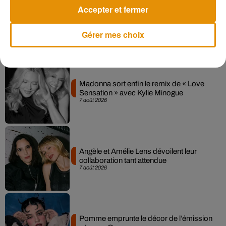
Accepter et fermer
Gérer mes choix
Musique
Madonna sort enfin le remix de « Love
Sensation » avec Kylie Minogue
7 août 2026
Angèle et Amélie Lens dévoilent leur
collaboration tant attendue
7 août 2026
Pomme emprunte le décor de l’émission