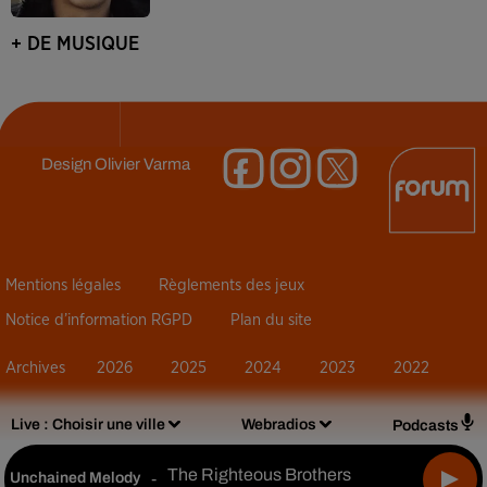
+ DE MUSIQUE
Design
Olivier Varma
Mentions légales
Règlements des jeux
Notice d’information RGPD
Plan du site
Archives
2026
2025
2024
2023
2022
Live :
Choisir une ville
Webradios
Podcasts
The Righteous Brothers
Unchained Melody
-