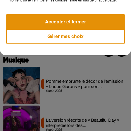
Accepter et fermer
Gérer mes choix
Musique
Pomme emprunte le décor de l’émission
« Loups Garous » pour son...
6 août 2026
La version réécrite de « Beautiful Day »
interprétée lors des...
6 août 2026