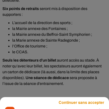
billetterie.
Six points de retraits
seront mis à disposition des
supporters :
L’accueil de la direction des sports ;
la Mairie annexe des Fontaines ;
la Mairie annexe du Beffroi-Saint Symphorien ;
la Marie annexe de Sainte Radegonde ;
l’Office de tourisme ;
le CCAS.
Seuls les détenteurs d’un billet
auront accès au stade. À
noter qu’avec leur billet, les spectateurs auront également
un carton de dédicace (là aussi, dans la limite des places
disponibles).
Une séance de dédicace
sera proposée à
l’issue de la séance d’entrainement.
Continuer sans accepter