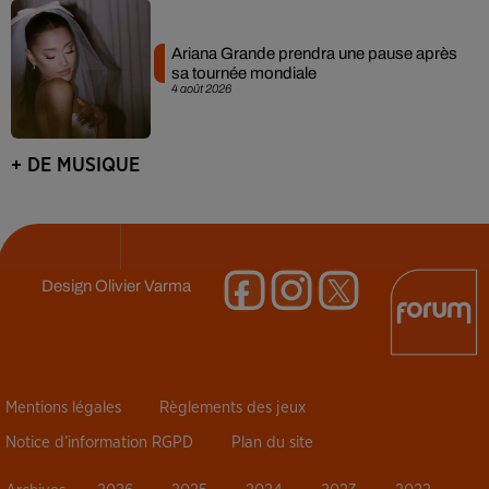
Ariana Grande prendra une pause après
sa tournée mondiale
4 août 2026
+ DE MUSIQUE
Design
Olivier Varma
Mentions légales
Règlements des jeux
Notice d’information RGPD
Plan du site