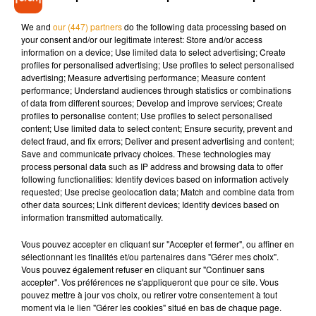
We and
our (447) partners
do the following data processing based on
your consent and/or our legitimate interest: Store and/or access
Jusqu'à ce samedi, 12 cas du variant Omicron avaient été
information on a device; Use limited data to select advertising; Create
recensés en France.
profiles for personalised advertising; Use profiles to select personalised
advertising; Measure advertising performance; Measure content
performance; Understand audiences through statistics or combinations
of data from different sources; Develop and improve services; Create
profiles to personalise content; Use profiles to select personalised
Musique
content; Use limited data to select content; Ensure security, prevent and
detect fraud, and fix errors; Deliver and present advertising and content;
Save and communicate privacy choices. These technologies may
process personal data such as IP address and browsing data to offer
Pomme emprunte le décor de l’émission
following functionalities: Identify devices based on information actively
« Loups Garous » pour son...
requested; Use precise geolocation data; Match and combine data from
6 août 2026
other data sources; Link different devices; Identify devices based on
information transmitted automatically.
Vous pouvez accepter en cliquant sur "Accepter et fermer", ou affiner en
sélectionnant les finalités et/ou partenaires dans "Gérer mes choix".
Vous pouvez également refuser en cliquant sur "Continuer sans
La version réécrite de « Beautiful Day »
accepter". Vos préférences ne s'appliqueront que pour ce site. Vous
interprétée lors des...
pouvez mettre à jour vos choix, ou retirer votre consentement à tout
6 août 2026
moment via le lien "Gérer les cookies" situé en bas de chaque page.