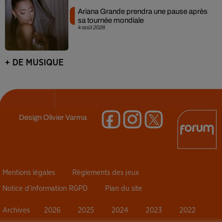
Ariana Grande prendra une pause après
sa tournée mondiale
4 août 2026
+ DE MUSIQUE
Design
Olivier Varma
Mentions légales
Règlements des jeux
Notice d’information RGPD
Plan du site
Archives
2026
2025
2024
2023
2022