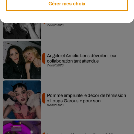
Gérer mes choix
Madonna sort enfin le remix de « Love
Sensation » avec Kylie Minogue
7 août 2026
Angèle et Amélie Lens dévoilent leur
collaboration tant attendue
7 août 2026
Pomme emprunte le décor de l’émission
« Loups Garous » pour son...
6 août 2026