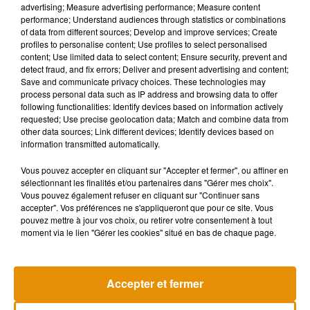
advertising; Measure advertising performance; Measure content
performance; Understand audiences through statistics or combinations
Et parmi le public qu’il côtoie au quotidien, il y a bien
of data from different sources; Develop and improve services; Create
souvent… des femmes. Alors pour répondre là aussi à la
profiles to personalise content; Use profiles to select personalised
demande, Christophe s’est rapproché de l’association LSD,
content; Use limited data to select content; Ensure security, prevent and
detect fraud, and fix errors; Deliver and present advertising and content;
Lady System Defense, pour se former. «
C’est une
Save and communicate privacy choices. These technologies may
association qui a été créée par des gendarmes en région
process personal data such as IP address and browsing data to offer
parisienne, et qui propose des stages de self-défense
following functionalities: Identify devices based on information actively
requested; Use precise geolocation data; Match and combine data from
uniquement réservés aux femmes. On a eu cette chance de
other data sources; Link different devices; Identify devices based on
passer le diplôme d’entraineur et de proposer les mêmes
information transmitted automatically.
stages dans le département d’Indre-et-Loire
».
Vous pouvez accepter en cliquant sur "Accepter et fermer", ou affiner en
Christophe et son équipe, tous bénévoles, essayent alors de
sélectionnant les finalités et/ou partenaires dans "Gérer mes choix".
Vous pouvez également refuser en cliquant sur "Continuer sans
proposer un stage par mois. Le prochain aura lieu en
accepter". Vos préférences ne s'appliqueront que pour ce site. Vous
décembre. À terme, il souhaiterait également organiser des
pouvez mettre à jour vos choix, ou retirer votre consentement à tout
stages partout ailleurs dans la région.
moment via le lien "Gérer les cookies" situé en bas de chaque page.
Accepter et fermer
Musique