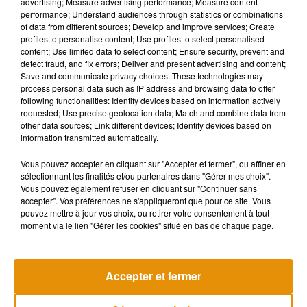
advertising; Measure advertising performance; Measure content
performance; Understand audiences through statistics or combinations
of data from different sources; Develop and improve services; Create
profiles to personalise content; Use profiles to select personalised
Cet élément est masqué compte-tenu du refus du
content; Use limited data to select content; Ensure security, prevent and
dépôt de cookies que vous avez exprimé. Si vous
detect fraud, and fix errors; Deliver and present advertising and content;
souhaitez l'afficher, merci de nous donner votre accord
Save and communicate privacy choices. These technologies may
process personal data such as IP address and browsing data to offer
en cliquant sur le bouton ci-dessous.
following functionalities: Identify devices based on information actively
requested; Use precise geolocation data; Match and combine data from
Afficher l'élément
other data sources; Link different devices; Identify devices based on
information transmitted automatically.
Vous pouvez accepter en cliquant sur "Accepter et fermer", ou affiner en
Si l'obligation du port du masque a été levée en mars 2023
sélectionnant les finalités et/ou partenaires dans "Gérer mes choix".
au Japon, trois personnes sur quatre assurent toutefois
Vous pouvez également refuser en cliquant sur "Continuer sans
qu'elles continueront à le porter, selon un sondage de la
accepter". Vos préférences ne s'appliqueront que pour ce site. Vous
pouvez mettre à jour vos choix, ou retirer votre consentement à tout
chaîne de télévision
NHK
réalisé en mai.
moment via le lien "Gérer les cookies" situé en bas de chaque page.
Accepter et fermer
Musique