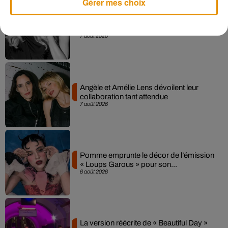
Gérer mes choix
Madonna sort enfin le remix de « Love
Sensation » avec Kylie Minogue
7 août 2026
Angèle et Amélie Lens dévoilent leur
collaboration tant attendue
7 août 2026
Pomme emprunte le décor de l’émission
« Loups Garous » pour son...
6 août 2026
La version réécrite de « Beautiful Day »