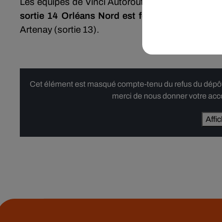
Les équipes de Vinci Autoroutes indiquent que l
sortie 14 Orléans Nord est fermée
, les automob
Artenay (sortie 13).
Cet élément est masqué compte-tenu du refus du dépôt d
merci de nous donner votre acco
Affi