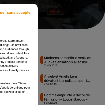
uer sans accepter
erest: Store and/or
tising; Use profiles to
Musique
tand audiences through
personalise content; Use
 fraud, and fix errors;
Madonna sort enfin le remix de
 may process personal
« Love Sensation » avec Kylie
mation actively
7 août 2026
Minogue
 le
vices; Identify devices
s.
Angèle et Amélie Lens
dévoilent leur collaboration tant
es
rtenaires dans "Gérer
7 août 2026
attendue
s'appliqueront que pour
les cookies" situé en
Pomme emprunte le décor de
l’émission « Loups Garous »
6 août 2026
pour son...