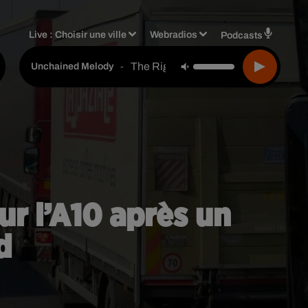
Live :
Choisir une ville
Webradios
Podcasts
The Righteous Brothers
-
Unchained Melody
ur l’A10 après un
d