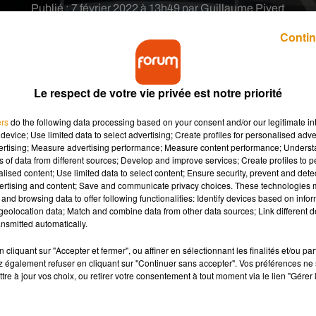
Publié : 7 février 2022 à 13h49 par Guillaume Pivert
Contin
Le respect de votre vie privée est notre priorité
ers
do the following data processing based on your consent and/or our legitimate int
device; Use limited data to select advertising; Create profiles for personalised adver
urs kilomètres de bouchon sont recensés en direction
vertising; Measure advertising performance; Measure content performance; Unders
ns of data from different sources; Develop and improve services; Create profiles to 
alised content; Use limited data to select content; Ensure security, prevent and detect
ertising and content; Save and communicate privacy choices. These technologies
and browsing data to offer following functionalities: Identify devices based on infor
e lundi aux alentours de midi sur l’autoroute A10 dans
eolocation data; Match and combine data from other data sources; Link different de
nsmitted automatically.
éans Nord
. On ne sait pas s’il y a ou non des blessé
en direction de Tours. Un bouchon de quatre kilomètr
cliquant sur "Accepter et fermer", ou affiner en sélectionnant les finalités et/ou pa
 également refuser en cliquant sur "Continuer sans accepter". Vos préférences ne 
tre à jour vos choix, ou retirer votre consentement à tout moment via le lien "Gérer 