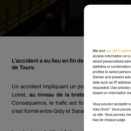
We and
our (447) partn
access information on a 
L’accident a eu lieu en fin de matinée. Plusie
select personalised ad
statistics or combinatio
de Tours.
profiles to select person
Deliver and present adv
data such as IP address 
Un accident impliquant un poids lourd a eu lieu c
requested; Use precise g
based on information tra
Loiret,
au niveau de la bretelle de sortie Orl
Conséquence, le trafic est fortement perturbé 
Vous pouvez accepter en 
mes choix". Vous pouvez
s’est formé entre Gidy et Saran.
ce site. Vous pouvez met
bas de chaque page.