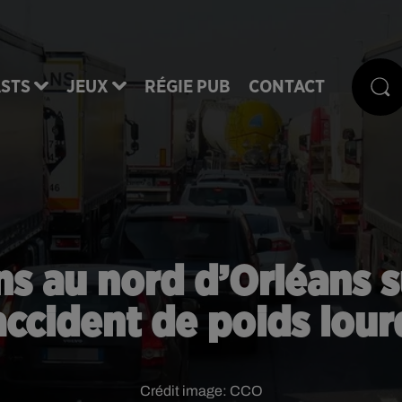
STS
JEUX
RÉGIE PUB
CONTACT
s au nord d’Orléans s
accident de poids lour
Crédit image:
CCO