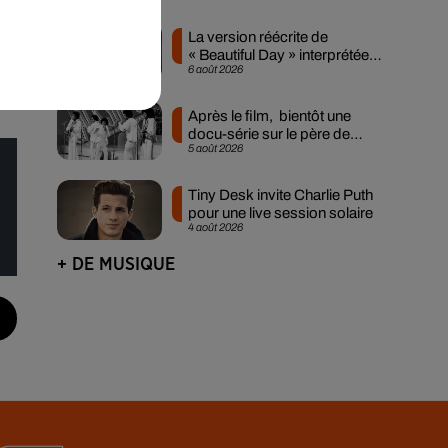
La
, à
La version réécrite de
« Beautiful Day » interprétée
6 août 2026
lors des...
Après le film, bientôt une
docu-série sur le père de
5 août 2026
Michael Jackson
Tiny Desk invite Charlie Puth
pour une live session solaire
4 août 2026
+ DE MUSIQUE