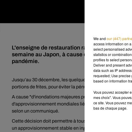
We and
our (447) partn
access information on a 
L'enseigne de restauration rapide a dû se réso
select personalised ad
semaine au Japon, à cause de problèmes logist
statistics or combinatio
profiles to select person
pandémie.
Deliver and present adv
data such as IP address 
requested; Use precise g
Jusqu’au 30 décembre, les quelque 2 900 fast-food McDonal
based on information tra
portions de frites, pour éviter la pénurie, a annoncé l’ensei
Vous pouvez accepter en 
A cause "d'inondations majeures près du port de Vancouver
mes choix". Vous pouvez
ce site. Vous pouvez met
d'approvisionnement mondiales liées à la pandémie de co
bas de chaque page.
selon un communiqué.
Cette décision doit permettre à tous les consommateurs de
un approvisionnement stable en ingrédients de base".