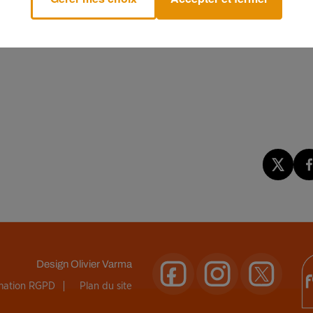
de Noël, qui voit chaque année de longues files se former devant
hicken, dont de nombreux Japonais associent le poulet frit à cett
Design
Olivier Varma
rmation RGPD
Plan du site