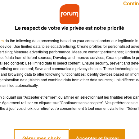
Contin
Le respect de votre vie privée est notre priorité
ers
do the following data processing based on your consent and/or our legitimate int
device; Use limited data to select advertising; Create profiles for personalised adver
udre à avoir recours à cette solution pendant une
vertising; Measure advertising performance; Measure content performance; Unders
iques liés aux inondations au Canada et à la
ns of data from different sources; Develop and improve services; Create profiles to 
alised content; Use limited data to select content; Ensure security, prevent and detect
ertising and content; Save and communicate privacy choices. These technologies
and browsing data to offer following functionalities: Identify devices based on infor
eolocation data; Match and combine data from other data sources; Link different de
d's de l'archipel nippon ne serviront ainsi plus que de petites
nsmitted automatically.
gne, mardi.
cliquant sur "Accepter et fermer", ou affiner en sélectionnant les finalités et/ou pa
", à l'ouest du Canada, et "des perturbations des chaînes
 également refuser en cliquant sur "Continuer sans accepter". Vos préférences ne 
tre à jour vos choix, ou retirer votre consentement à tout moment via le lien "Gérer 
ronavirus, nous rencontrons des retards d'approvisionnement",
 pouvoir commander des frites, malgré "la difficulté à maintenir
Gérer mes choix
Accepter et fermer