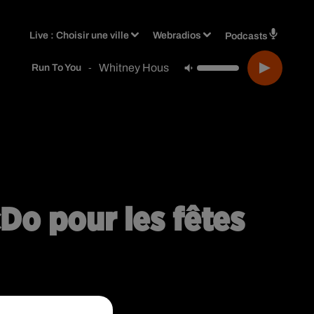
Live :
Choisir une ville
Webradios
Podcasts
Whitney Houston
-
Run To You
cDo pour les fêtes