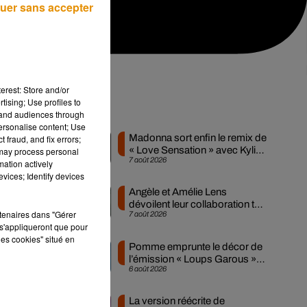
uer sans accepter
erest: Store and/or
tising; Use profiles to
Musique
tand audiences through
personalise content; Use
Madonna sort enfin le remix de
 fraud, and fix errors;
« Love Sensation » avec Kylie
 may process personal
7 août 2026
Minogue
mation actively
vices; Identify devices
Angèle et Amélie Lens
dévoilent leur collaboration tant
rtenaires dans "Gérer
7 août 2026
attendue
s'appliqueront que pour
les cookies" situé en
Pomme emprunte le décor de
l’émission « Loups Garous »
6 août 2026
pour son...
La version réécrite de