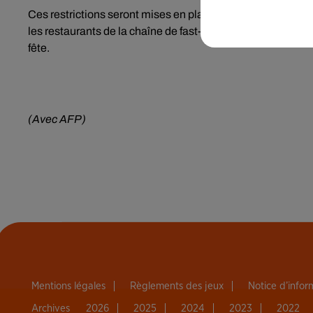
Ces restrictions seront mises en place notamment le jour 
les restaurants de la chaîne de fast-food Kentucky Fried C
fête.
(Avec AFP)
Mentions légales
Règlements des jeux
Notice d’info
Archives
2026
2025
2024
2023
2022