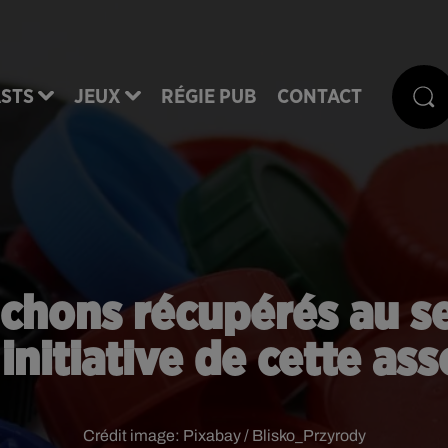
STS
JEUX
RÉGIE PUB
CONTACT
chons récupérés au se
 initiative de cette as
Crédit image:
Pixabay / Blisko_Przyrody