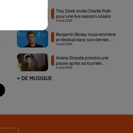
Tiny Desk invite Charlie Puth
ur
pour une live session solaire
4 août 2026
Benjamin Biolay nous emmène
en festival dans son dernier
4 août 2026
clip
s
Ariana Grande prendra une
pause après sa tournée
4 août 2026
mondiale
+ DE MUSIQUE