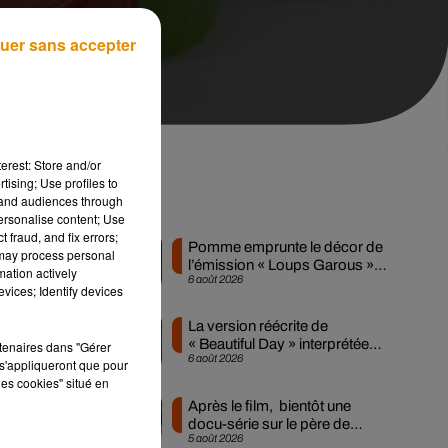
uer sans accepter
erest: Store and/or
tising; Use profiles to
tand audiences through
s
Musique
personalise content; Use
 fraud, and fix errors;
Pomme emprunte le décor de
 may process personal
l’émission « Loups Garous »
mation actively
6 août 2026
pour son...
vices; Identify devices
é-
La version réécrite de
« Beautiful Day » interprétée
rtenaires dans "Gérer
6 août 2026
lors des...
s'appliqueront que pour
r
les cookies" situé en
n
Après le film, bientôt une
docu-série sur le père de
5 août 2026
Michael Jackson