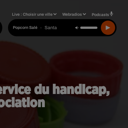
Live :
Choisir une ville
Webradios
Podcasts
Santa
-
Popcorn Salé
rvice du handicap,
sociation