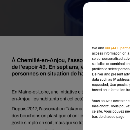
We and
our (447) partn
access information on a 
select personalised ad
À Chemillé-en-Anjou, l'association Takamaid
statistics or combinatio
de l'espoir 49. En sept ans, elle a permis de r
profiles to select person
personnes en situation de handicap dans le Ma
Deliver and present adv
data such as IP address 
requested; Use precise g
based on information tra
En Maine-et-Loire, une initiative citoyenne qui montre co
en-Anjou, les habitants ont collecté 13 tonnes de bouchon
Vous pouvez accepter en 
mes choix". Vous pouvez
Depuis 2017, l'association Takamaider participe activement 
ce site. Vous pouvez met
des bouchons en plastique et en liège dans les écoles, 
bas de chaque page.
geste simple en soit, mais qui se transforme en aide conc