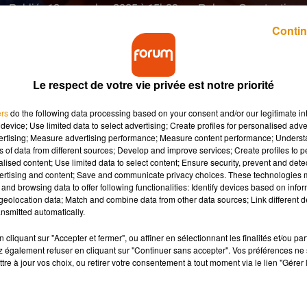
Publié : 12 novembre 2025 à 15h39 par Rubens Constantino
Contin
Le respect de votre vie privée est notre priorité
ers
do the following data processing based on your consent and/or our legitimate int
device; Use limited data to select advertising; Create profiles for personalised adver
vertising; Measure advertising performance; Measure content performance; Unders
er poursuit son engagement aux côtés des Bouchon
ns of data from different sources; Develop and improve services; Create profiles to 
écolter des tonnes de bouchons au profit des
alised content; Use limited data to select content; Ensure security, prevent and detect
ine-et-Loire.
ertising and content; Save and communicate privacy choices. These technologies
and browsing data to offer following functionalities: Identify devices based on infor
eolocation data; Match and combine data from other data sources; Link different de
nsmitted automatically.
mment un geste simple peut avoir un véritable impact. À Chemill
s pour soutenir les personnes en situation de handicap.
cliquant sur "Accepter et fermer", ou affiner en sélectionnant les finalités et/ou pa
 également refuser en cliquant sur "Continuer sans accepter". Vos préférences ne 
à l'initiative des Bouchons de l'espoir 49. Son objectif : récolte
tre à jour vos choix, ou retirer votre consentement à tout moment via le lien "Gérer 
commerces, supermarchés et bâtiments publics de la commune. U
rète pour soutenir les personnes en situation de handicap.