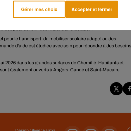
Gérer mes choix
Accepter et fermer
quitté Chemillé. Ils seront ensuite transformés en granulés po
 poubelles. D'autres collectes sont déjà prévues : en 2025, 4
iées pour devenir des matériaux d'isolation.
el pour le handisport, du mobiliser scolaire adapté ou des
nde d'aide est étudiée avec soin pour répondre à des besoin
 mai 2026 dans les grandes surfaces de Chemillé. Habitants et
ts sont également ouverts à Angers, Candé et Saint-Macaire.
Design
Olivier Varma