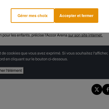
Gérer mes choix
Accepter et fermer
e succès avec son groupe The Supremes puis en solo, avec des
gh Enough ou encore Upside Down. Les préventes du concert
rie grand public, il faudra attendre le vendredi 14 février à 10h. Su
n pour les enfants, précise l’Accor Arena
sur son site internet.
e cookies que vous avez exprimé. Si vous souhaitez l'afficher,
rd en cliquant sur le bouton ci-dessous.
cher l'élément