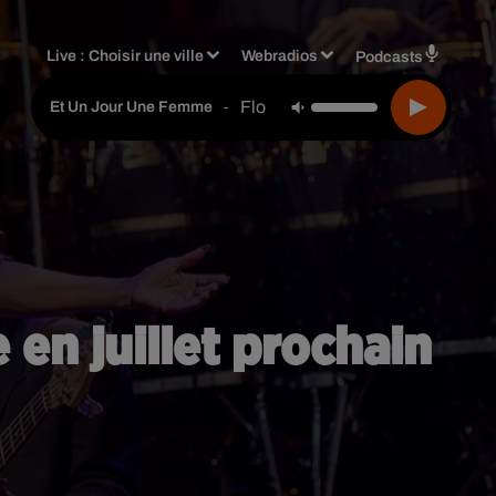
Live :
Choisir une ville
Webradios
Podcasts
Florent Pagny
-
Et Un Jour Une Femme
en juillet prochain