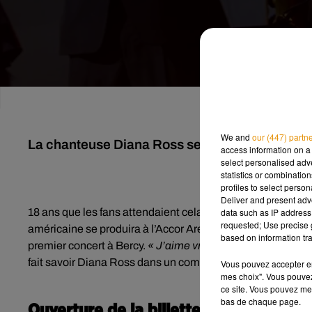
We and
our (447) partn
La chanteuse Diana Ross sera de retour en Fran
access information on a 
select personalised ad
statistics or combinatio
profiles to select person
Deliver and present adv
18 ans que les fans attendaient cela ! Diana Ross annonce 
data such as IP address 
requested; Use precise g
américaine se produira à l’Accor Arena, à Paris, le 6 juil
based on information tra
premier concert à Bercy.
« J’aime vraiment la France et la 
fait savoir Diana Ross dans un communiqué.
« Je ressens 
Vous pouvez accepter en 
mes choix". Vous pouvez
ce site. Vous pouvez met
bas de chaque page.
Ouverture de la billetterie le 14 février