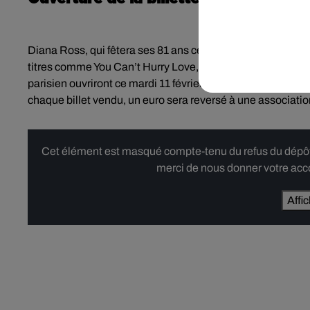
Diana Ross, qui fêtera ses 81 ans cette année, a connu l
titres comme You Can’t Hurry Love, Ain’t No Mountain Hi
parisien ouvriront ce mardi 11 février à 10h. Pour la billette
chaque billet vendu, un euro sera reversé à une associatio
Cet élément est masqué compte-tenu du refus du dépôt d
merci de nous donner votre acco
Affi