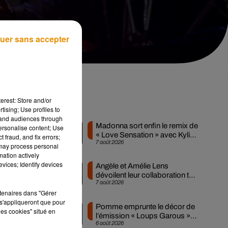
uer sans accepter
erest: Store and/or
Musique
tising; Use profiles to
tand audiences through
Madonna sort enfin le remix de
personalise content; Use
« Love Sensation » avec Kylie
 fraud, and fix errors;
7 août 2026
Minogue
 may process personal
mation actively
vices; Identify devices
Angèle et Amélie Lens
dévoilent leur collaboration tant
,
7 août 2026
attendue
»
rtenaires dans "Gérer
s'appliqueront que pour
Pomme emprunte le décor de
les cookies" situé en
l’émission « Loups Garous »
6 août 2026
pour son...