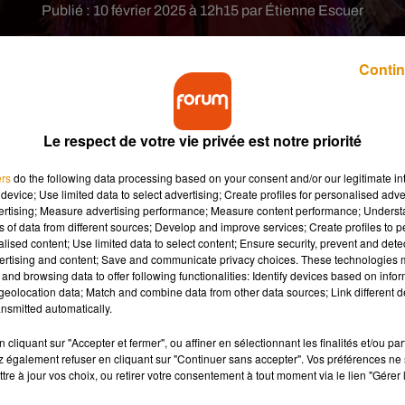
Publié : 10 février 2025 à 12h15 par Étienne Escuer
Contin
Le respect de votre vie privée est notre priorité
ers
do the following data processing based on your consent and/or our legitimate int
ce en juillet pour un concert.
device; Use limited data to select advertising; Create profiles for personalised adver
vertising; Measure advertising performance; Measure content performance; Unders
ns of data from different sources; Develop and improve services; Create profiles to 
alised content; Use limited data to select content; Ensure security, prevent and detect
ertising and content; Save and communicate privacy choices. These technologies
ce lundi 10 février un nouveau concert en France. L’artiste
and browsing data to offer following functionalities: Identify devices based on infor
eolocation data; Match and combine data from other data sources; Link different de
let prochain. Un événement qui marquera aussi les 40 ans de son
nsmitted automatically.
ville radieuse de Paris, l’un de mes endroits préférés au monde »
déjà l’excitation et votre énergie. Préparez-vous Paris, j’arrive ! 
cliquant sur "Accepter et fermer", ou affiner en sélectionnant les finalités et/ou pa
 également refuser en cliquant sur "Continuer sans accepter". Vos préférences ne 
tre à jour vos choix, ou retirer votre consentement à tout moment via le lien "Gérer 