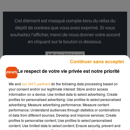
Cet élément est masqué compte-tenu du refus du
dépôt de cookies que vous avez exprimé. Si vous
souhaitez l'afficher, merci de nous donner votre accord
en cliquant sur le bouton ci-dessous.
Afficher l'élément
Continuer sans accepter
Le respect de votre vie privée est notre priorité
We and
our (447) partners
do the following data processing based on
Une nouvelle battue ce lundi matin
your consent and/or our legitimate interest: Store and/or access
information on a device; Use limited data to select advertising; Create
profiles for personalised advertising; Use profiles to select personalised
advertising; Measure advertising performance; Measure content
Une soixantaine de gendarmes, une brigade cynophile et un
performance; Understand audiences through statistics or combinations
hélicoptère sont mobilisés ce lundi pour la suite des
of data from different sources; Develop and improve services; Create
profiles to personalise content; Use profiles to select personalised
recherches dont le périmètre a été élargi. Près de 200
content; Use limited data to select content; Ensure security, prevent and
bénévoles, dont des chasseurs locaux, participent