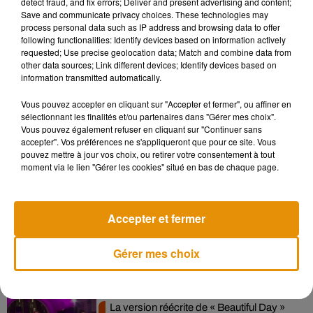
detect fraud, and fix errors; Deliver and present advertising and content;
également à une battue. Toutes les maisons du hameau ont
Save and communicate privacy choices. These technologies may
process personal data such as IP address and browsing data to offer
été perquisitionnées. Hier, un appel à témoins avec une
following functionalities: Identify devices based on information actively
photo de l’enfant avait été lancé par les autorités. Le temps
requested; Use precise geolocation data; Match and combine data from
presse et une course contre-la-montre s’est engagée, les 48
other data sources; Link different devices; Identify devices based on
information transmitted automatically.
premières heures étant considérées comme cruciales dans
ce type de disparition.
Vous pouvez accepter en cliquant sur "Accepter et fermer", ou affiner en
sélectionnant les finalités et/ou partenaires dans "Gérer mes choix".
Vous pouvez également refuser en cliquant sur "Continuer sans
accepter". Vos préférences ne s'appliqueront que pour ce site. Vous
pouvez mettre à jour vos choix, ou retirer votre consentement à tout
Musique
moment via le lien "Gérer les cookies" situé en bas de chaque page.
Pomme emprunte le décor de l’émission
Accepter et fermer
« Loups Garous » pour son...
6 août 2026
Gérer mes choix
La version réécrite de « Beautiful Day »