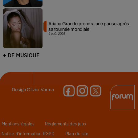
Ariana Grande prendra une pause après
sa tournée mondiale
4 août 2026
+ DE MUSIQUE
Design
Olivier Varma
Mentions légales
Règlements des jeux
Notice d’information RGPD
Plan du site