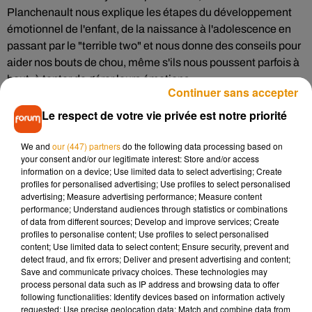
Planchenault nous explique les étapes du développement
émotionnel de l'enfant, de la naissance à l'adolescence en
passant par le "terrible two" et nous donne des conseils pour
aider nos bouts de chou, même s'ils nous poussent parfois à
bout, à tenter de gérer leurs émotions.
Continuer sans accepter
Le respect de votre vie privée est notre priorité
We and
our (447) partners
do the following data processing based on
your consent and/or our legitimate interest: Store and/or access
Des idées de lecture avec les plus
information on a device; Use limited data to select advertising; Create
jeunes pour les aider à mieux
profiles for personalised advertising; Use profiles to select personalised
advertising; Measure advertising performance; Measure content
comprendre leurs émotions :
performance; Understand audiences through statistics or combinations
of data from different sources; Develop and improve services; Create
-
La couleur des émotions
d'Anna Llenas
profiles to personalise content; Use profiles to select personalised
content; Use limited data to select content; Ensure security, prevent and
-
Grosse colère
de Mireille d'Allancé
detect fraud, and fix errors; Deliver and present advertising and content;
Save and communicate privacy choices. These technologies may
-
Gaston la licorne Mes émotions
d'Aurélie Chien Chow
process personal data such as IP address and browsing data to offer
Chine
following functionalities: Identify devices based on information actively
requested; Use precise geolocation data; Match and combine data from