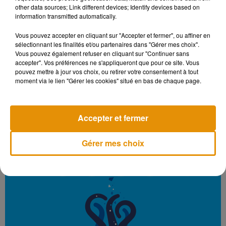
-
Le livre qui a peur/qui dit non/en colère
de Cédric Ramadier
other data sources; Link different devices; Identify devices based on
information transmitted automatically.
-
Le loup qui apprivoisait ses émotions
d'Orianne Lallemand
Vous pouvez accepter en cliquant sur "Accepter et fermer", ou affiner en
-
Parfois je me sens...
d'Anthony Browne
sélectionnant les finalités et/ou partenaires dans "Gérer mes choix".
Vous pouvez également refuser en cliquant sur "Continuer sans
Si vous vous sentez dépassés ou en difficulté, vous pouvez
accepter". Vos préférences ne s'appliqueront que pour ce site. Vous
prendre rendez-vous avec un professionnel de la PMI la
pouvez mettre à jour vos choix, ou retirer votre consentement à tout
plus proche de chez vous.
moment via le lien "Gérer les cookies" situé en bas de chaque page.
Ne manquez pas les autres épisodes de ce gros plan de la
rédaction, notamment sur l'alimentation de nos enfants et
Accepter et fermer
l'appréhension pour leur avenir.
Gérer mes choix