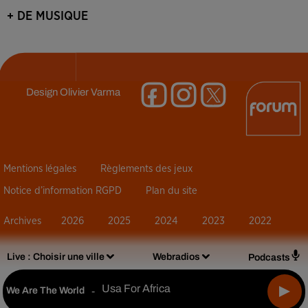
+ DE MUSIQUE
Design
Olivier Varma
Mentions légales
Règlements des jeux
Notice d’information RGPD
Plan du site
Archives
2026
2025
2024
2023
2022
Live :
Choisir une ville
Webradios
Podcasts
Usa For Africa
We Are The World
-