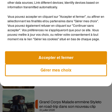
Tiny Desk invite Charlie Puth pour une
other data sources; Link different devices; Identify devices based on
live session solaire
information transmitted automatically.
4 août 2026
Vous pouvez accepter en cliquant sur "Accepter et fermer", ou affiner en
sélectionnant les finalités et/ou partenaires dans "Gérer mes choix".
Vous pouvez également refuser en cliquant sur "Continuer sans
accepter". Vos préférences ne s'appliqueront que pour ce site. Vous
pouvez mettre à jour vos choix, ou retirer votre consentement à tout
Benjamin Biolay nous emmène en
moment via le lien "Gérer les cookies" situé en bas de chaque page.
festival dans son dernier clip
4 août 2026
Accepter et fermer
Ariana Grande prendra une pause après
Gérer mes choix
sa tournée mondiale
4 août 2026
Grand Corps Malade emmène Styleto
en road-trip dans son nouveau clip
31 juillet 2026