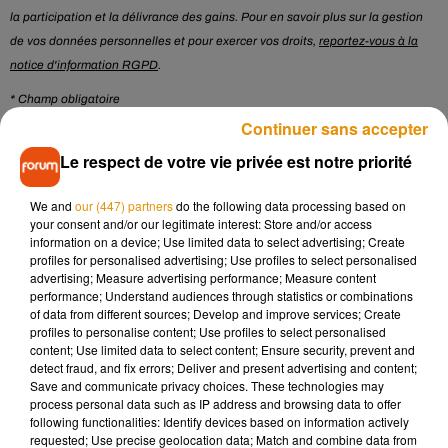
la participation et la délivrance des gains. Pour en savoir plus sur la gestion
de vos données personnelles et pour exercer vos droits,
reportez-vous à la
notice d'information RGPD
.
* Champ obligatoire
Continuer sans accepter
Le respect de votre vie privée est notre priorité
Le jeu est terminé
We and
our (447) partners
do the following data processing based on
your consent and/or our legitimate interest: Store and/or access
information on a device; Use limited data to select advertising; Create
Musique
profiles for personalised advertising; Use profiles to select personalised
advertising; Measure advertising performance; Measure content
performance; Understand audiences through statistics or combinations
of data from different sources; Develop and improve services; Create
Après le film, bientôt une docu-série sur
profiles to personalise content; Use profiles to select personalised
le père de Michael Jackson
content; Use limited data to select content; Ensure security, prevent and
5 août 2026
detect fraud, and fix errors; Deliver and present advertising and content;
Save and communicate privacy choices. These technologies may
process personal data such as IP address and browsing data to offer
following functionalities: Identify devices based on information actively
requested; Use precise geolocation data; Match and combine data from