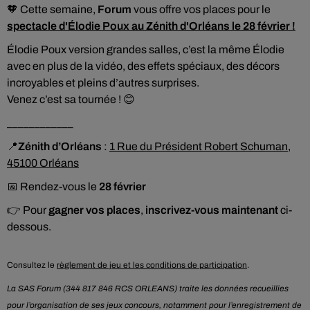
🧡 Cette semaine,
Forum
vous offre vos places pour le
spectacle d'Élodie Poux au Zénith d'Orléans le 28 février !
Élodie Poux version grandes salles, c’est la même Élodie
avec en plus de la vidéo, des effets spéciaux, des décors
incroyables et pleins d’autres surprises.
Venez c’est sa tournée ! 😊
____________
📍
Zénith d’Orléans
:
1 Rue du Président Robert Schuman,
45100 Orléans
📅 Rendez-vous le
28 février
👉 Pour
gagner vos places
,
inscrivez-vous maintenant
ci-
dessous.
Consultez le
règlement de jeu et les conditions de participation
.
La SAS Forum (344 817 846 RCS ORLEANS) traite les données recueillies
pour l’organisation de ses jeux concours, notamment pour l’enregistrement de