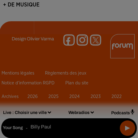
+ DE MUSIQUE
Design
Olivier Varma
Mentions légales
Règlements des jeux
Notice d’information RGPD
Plan du site
Archives
2026
2025
2024
2023
2022
Live :
Choisir une ville
Webradios
Podcasts
Billy Paul
Your Song
-