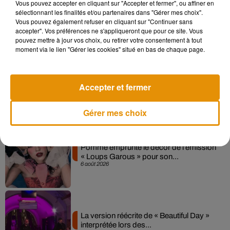
Vous pouvez accepter en cliquant sur "Accepter et fermer", ou affiner en
Madonna sort enfin le remix de « Love
sélectionnant les finalités et/ou partenaires dans "Gérer mes choix".
Sensation » avec Kylie Minogue
Vous pouvez également refuser en cliquant sur "Continuer sans
7 août 2026
accepter". Vos préférences ne s'appliqueront que pour ce site. Vous
pouvez mettre à jour vos choix, ou retirer votre consentement à tout
moment via le lien "Gérer les cookies" situé en bas de chaque page.
Angèle et Amélie Lens dévoilent leur
Accepter et fermer
collaboration tant attendue
7 août 2026
Gérer mes choix
Pomme emprunte le décor de l’émission
« Loups Garous » pour son...
6 août 2026
La version réécrite de « Beautiful Day »
interprétée lors des...