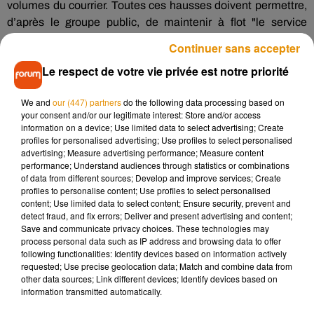
volumes du courrier. Toutes ces hausses doivent permettre,
d’après le groupe public, de maintenir à flot "le service
universel postal."
Continuer sans accepter
Dernier petit chiffre : selon La Poste, chaque foyer français
Le respect de votre vie privée est notre priorité
dépensera en moyenne cette année
33 euros en produits
postaux
, contre
37 l’année dernière
, et les statistiques
We and
our (447) partners
do the following data processing based on
devraient rester stables l’an prochain.
your consent and/or our legitimate interest: Store and/or access
information on a device; Use limited data to select advertising; Create
profiles for personalised advertising; Use profiles to select personalised
advertising; Measure advertising performance; Measure content
performance; Understand audiences through statistics or combinations
of data from different sources; Develop and improve services; Create
profiles to personalise content; Use profiles to select personalised
content; Use limited data to select content; Ensure security, prevent and
detect fraud, and fix errors; Deliver and present advertising and content;
Save and communicate privacy choices. These technologies may
process personal data such as IP address and browsing data to offer
following functionalities: Identify devices based on information actively
requested; Use precise geolocation data; Match and combine data from
Musique
other data sources; Link different devices; Identify devices based on
information transmitted automatically.