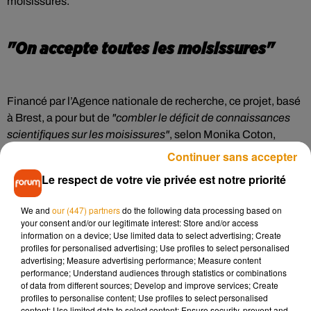
moisissures.
"On accepte toutes les moisissures"
Financé par l’Agence nationale de recherche, ce projet, basé
à Brest, a pour but de
"combler le déficit de connaissances
scientifiques sur les moisissures"
, selon Monika Coton,
enseignante-chercheuse au Laboratoire universitaire de
Continuer sans accepter
biodiversité et d’écologie microbienne, qui pilote le projet.
Le respect de votre vie privée est notre priorité
Mais ce n'est pas tout. Mynion espère ainsi lutter contre le
gaspillage alimentaire en s'interressant de plus près à la
We and
our (447) partners
do the following data processing based on
dangerosité, ou non, des champignons sur les aliments.
your consent and/or our legitimate interest: Store and/or access
information on a device; Use limited data to select advertising; Create
Pour participer à cette expérience scientifique, rien de plus
profiles for personalised advertising; Use profiles to select personalised
simple :
inscrivez-vous au projet juste ici
et remplissez le
advertising; Measure advertising performance; Measure content
performance; Understand audiences through statistics or combinations
questionnaire afin de recevoir un kit de prélèvement de
of data from different sources; Develop and improve services; Create
moisissure alimentaire que vous pourrez ensuite leur
profiles to personalise content; Use profiles to select personalised
retourner. "
On accepte toutes les moisissures. Que ce soit
content; Use limited data to select content; Ensure security, prevent and