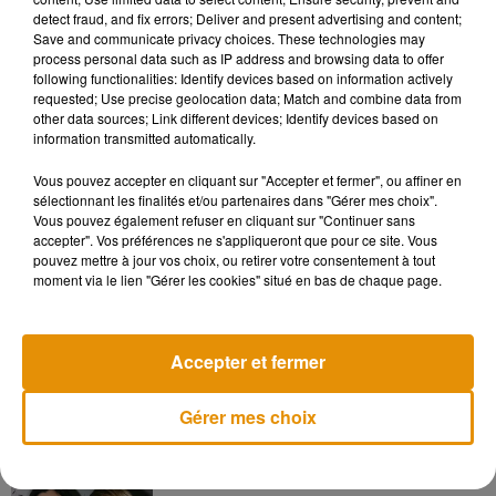
detect fraud, and fix errors; Deliver and present advertising and content;
sur des fruits, des produits laitiers, des produits de
Save and communicate privacy choices. These technologies may
boulangerie, de la confiture ou sur du saucisson sec",
process personal data such as IP address and browsing data to offer
explique à Kimberley Giradon, du Laboratoire d’économie et
following functionalities: Identify devices based on information actively
requested; Use precise geolocation data; Match and combine data from
de gestion de l’Ouest chargé de la collecte à
20 Minutes
. Les
other data sources; Link different devices; Identify devices based on
scientifiques espèrent ainsi constituer une "
collection des
information transmitted automatically.
moisissures alimentaires présentes dans les foyers"
sur 500
Vous pouvez accepter en cliquant sur "Accepter et fermer", ou affiner en
aliments différents d'ici la fin de l'année.
sélectionnant les finalités et/ou partenaires dans "Gérer mes choix".
Vous pouvez également refuser en cliquant sur "Continuer sans
accepter". Vos préférences ne s'appliqueront que pour ce site. Vous
pouvez mettre à jour vos choix, ou retirer votre consentement à tout
moment via le lien "Gérer les cookies" situé en bas de chaque page.
Musique
Accepter et fermer
Madonna sort enfin le remix de « Love
Sensation » avec Kylie Minogue
7 août 2026
Gérer mes choix