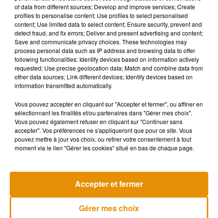
Centre aquatique Oda
: place du 14 juillet, 86 400 Civray
of data from different sources; Develop and improve services; Create
profiles to personalise content; Use profiles to select personalised
Centre aquatique communautaire de l’Allochon
: 21 avenue
content; Use limited data to select content; Ensure security, prevent and
Fernand Tribot, 86 500 Montmorillon
detect fraud, and fix errors; Deliver and present advertising and content;
Save and communicate privacy choices. These technologies may
process personal data such as IP address and browsing data to offer
following functionalities: Identify devices based on information actively
Autres
requested; Use precise geolocation data; Match and combine data from
other data sources; Link different devices; Identify devices based on
Baignade de l’îlot Tison
: Chemin de Tison, 86 000 Poitiers
information transmitted automatically.
Base de loisirs de Vauchiron
: 9 Chemin de la Plage Charles
Vous pouvez accepter en cliquant sur "Accepter et fermer", ou affiner en
sélectionnant les finalités et/ou partenaires dans "Gérer mes choix".
86 600 Lusignan
Vous pouvez également refuser en cliquant sur "Continuer sans
Jardins des Grands Prés
: 86 270 La Roche-Posay
accepter". Vos préférences ne s'appliqueront que pour ce site. Vous
pouvez mettre à jour vos choix, ou retirer votre consentement à tout
moment via le lien "Gérer les cookies" situé en bas de chaque page.
Musique
Accepter et fermer
Gérer mes choix
Madonna sort enfin le remix de « Love