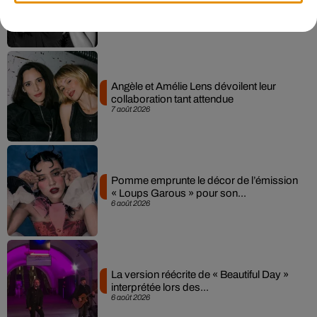
Sensation » avec Kylie Minogue
7 août 2026
Angèle et Amélie Lens dévoilent leur
collaboration tant attendue
7 août 2026
Pomme emprunte le décor de l’émission
« Loups Garous » pour son...
6 août 2026
La version réécrite de « Beautiful Day »
interprétée lors des...
6 août 2026