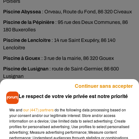
Poitiers
Piscine Abyssea
: Orveau, Route du Fond, 86 320 Civeaux
Piscine de la Pépinière
: 95 rue des Deux Communes, 86
180 Buxerolles
Piscine de Lencloitre
: 14 rue Saint Exupéry, 86 140
Lencloitre
Piscine à Gouex
: 3 rue de la mairie, 86 320 Gouex
Piscine de Lusignan
: route de Saint-Germier, 86 600
Lusignan
Continuer sans accepter
Centre aquatique communautaire de La Gassotte
: 5 allée
des tilleuls, 86 310 Saint-Savin
Le respect de votre vie privée est notre priorité
Centre aquatique de Bonnes
: impasse Paul Rougnon, 86
We and
our (447) partners
do the following data processing based on
300 Bonnes
your consent and/or our legitimate interest: Store and/or access
information on a device; Use limited data to select advertising; Create
Piscine communautaire de Nieuil l’Espoir
: 9 route de
profiles for personalised advertising; Use profiles to select personalised
Nouaillé, 86 340 Nieuil-l’Espoir
advertising; Measure advertising performance; Measure content
performance; Understand audiences through statistics or combinations