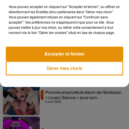
Vous pouvez accepter en cliquant sur "Accepter et fermer", ou affiner en
sélectionnant les finalités et/ou partenaires dans "Gérer mes choix".
Madonna sort enfin le remix de « Love
Vous pouvez également refuser en cliquant sur "Continuer sans
Sensation » avec Kylie Minogue
accepter". Vos préférences ne s'appliqueront que pour ce site. Vous
7 août 2026
pouvez mettre à jour vos choix, ou retirer votre consentement à tout
moment via le lien "Gérer les cookies" situé en bas de chaque page.
Accepter et fermer
Angèle et Amélie Lens dévoilent leur
collaboration tant attendue
7 août 2026
Gérer mes choix
Pomme emprunte le décor de l’émission
« Loups Garous » pour son...
6 août 2026