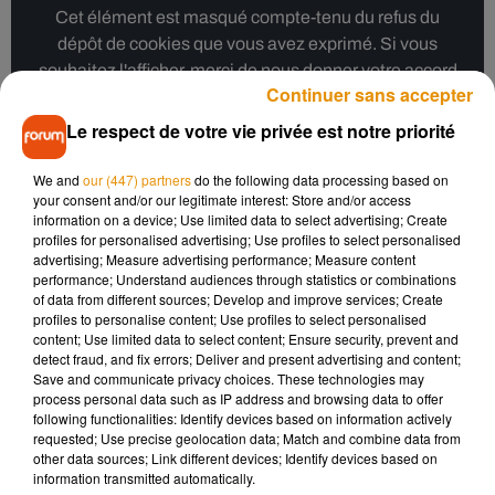
Cet élément est masqué compte-tenu du refus du
dépôt de cookies que vous avez exprimé. Si vous
souhaitez l'afficher, merci de nous donner votre accord
Continuer sans accepter
en cliquant sur le bouton ci-dessous.
Le respect de votre vie privée est notre priorité
Afficher l'élément
We and
our (447) partners
do the following data processing based on
your consent and/or our legitimate interest: Store and/or access
information on a device; Use limited data to select advertising; Create
Il ne faudra heureusement pas attendre le concours pour
profiles for personalised advertising; Use profiles to select personalised
entendre la chanson. La Zarra aura l’occasion de nous le faire
advertising; Measure advertising performance; Measure content
découvrir en avant-première ce dimanche soir sur France 2.
performance; Understand audiences through statistics or combinations
of data from different sources; Develop and improve services; Create
En espérant maintenant que la chanteuse québécoise
profiles to personalise content; Use profiles to select personalised
content; Use limited data to select content; Ensure security, prevent and
surpassera le groupe breton
Alvan & Alhez
, arrivés à la 24è
detect fraud, and fix errors; Deliver and present advertising and content;
position l’an passé.
Save and communicate privacy choices. These technologies may
process personal data such as IP address and browsing data to offer
following functionalities: Identify devices based on information actively
requested; Use precise geolocation data; Match and combine data from
other data sources; Link different devices; Identify devices based on
Musique
information transmitted automatically.