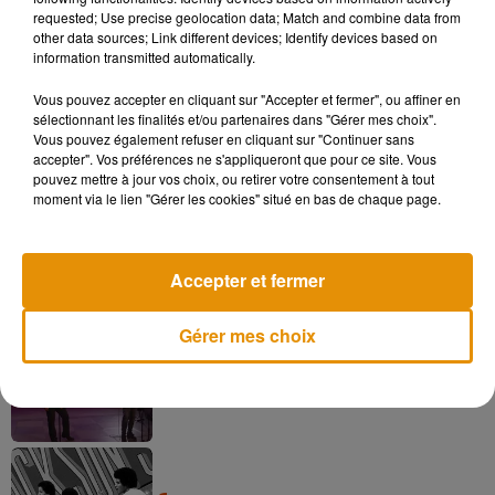
requested; Use precise geolocation data; Match and combine data from
voter pour 20 noms sur le site
decidonsensemble.tours.fr.
other data sources; Link different devices; Identify devices based on
information transmitted automatically.
Vous pouvez accepter en cliquant sur "Accepter et fermer", ou affiner en
sélectionnant les finalités et/ou partenaires dans "Gérer mes choix".
Musique
Vous pouvez également refuser en cliquant sur "Continuer sans
accepter". Vos préférences ne s'appliqueront que pour ce site. Vous
pouvez mettre à jour vos choix, ou retirer votre consentement à tout
moment via le lien "Gérer les cookies" situé en bas de chaque page.
Pomme emprunte le décor de l’émission
« Loups Garous » pour son...
6 août 2026
Accepter et fermer
Gérer mes choix
La version réécrite de « Beautiful Day »
interprétée lors des...
6 août 2026