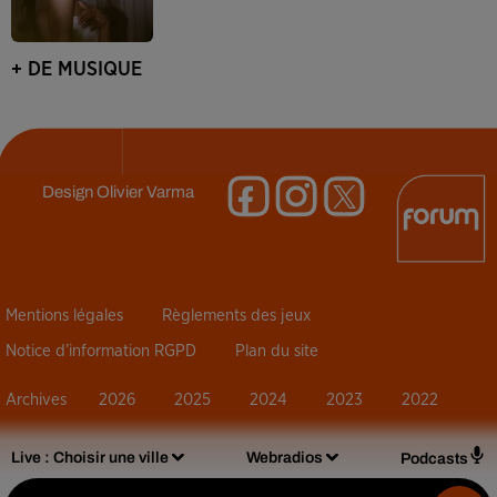
+ DE MUSIQUE
Design
Olivier Varma
Mentions légales
Règlements des jeux
Notice d’information RGPD
Plan du site
Archives
2026
2025
2024
2023
2022
Live :
Choisir une ville
Webradios
Podcasts