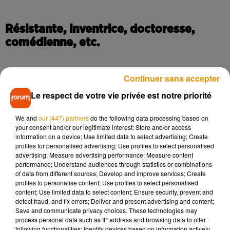
Résistante, inventrice, doctoresse,
comédienne, etc.
Continuer sans accepter
La première liste de noms étant presque déjà épuisée, les
habitants étaient invités à soumettre de nouvelles
Le respect de votre vie privée est notre priorité
propositions ces dernières semaines. 200 ont été déposées,
We and
our (447) partners
do the following data processing based on
fait savoir la municipalité, qui indique que 133 noms, jugés
your consent and/or our legitimate interest: Store and/or access
recevables, sont désormais proposés au vote. Les profils
information on a device; Use limited data to select advertising; Create
sont variés : la Résistante et Juste parmi les Nations
profiles for personalised advertising; Use profiles to select personalised
advertising; Measure advertising performance; Measure content
tourangelle Jeanne Goupille, la photojournaliste Lee Miller,
performance; Understand audiences through statistics or combinations
la comédienne Marie Trintignant, l’inventrice du wi-fi et
of data from different sources; Develop and improve services; Create
actrice Hedy Lamarr, la romancière Virginia Woolf ou encore
profiles to personalise content; Use profiles to select personalised
content; Use limited data to select content; Ensure security, prevent and
la première doctoresse tourangelle Jeanne Tixier-Lemaitre.
detect fraud, and fix errors; Deliver and present advertising and content;
Save and communicate privacy choices. These technologies may
process personal data such as IP address and browsing data to offer
100 noms seront retenus à l’issue du vote. Il est possible de
following functionalities: Identify devices based on information actively