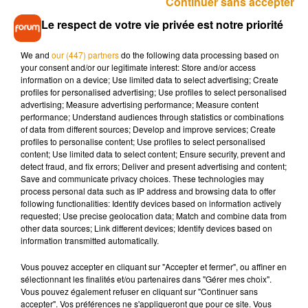
Continuer sans accepter
réfléchir à son avenir et à ses aspirations personnelles.
Le respect de votre vie privée est notre priorité
Le chanteur raconte avoir ressenti un besoin grandissant de
retrouver davantage de liberté et de simplicité dans sa vie.
We and
our (447) partners
do the following data processing based on
Les obligations promotionnelles, les sollicitations
your consent and/or our legitimate interest: Store and/or access
information on a device; Use limited data to select advertising; Create
permanentes et le rythme soutenu des tournées finissaient
profiles for personalised advertising; Use profiles to select personalised
par peser lourdement sur son équilibre personnel.
advertising; Measure advertising performance; Measure content
performance; Understand audiences through statistics or combinations
La pression liée à une carrière aussi médiatisée est
of data from different sources; Develop and improve services; Create
également l'un des éléments qui l'ont poussé à prendre du
profiles to personalise content; Use profiles to select personalised
recul. Flo Delavega confie s'être parfois senti envahi par
content; Use limited data to select content; Ensure security, prevent and
detect fraud, and fix errors; Deliver and present advertising and content;
cette notoriété qu'il n'avait pas anticipée et qui ne
Save and communicate privacy choices. These technologies may
correspondait plus à ses besoins profonds.
process personal data such as IP address and browsing data to offer
following functionalities: Identify devices based on information actively
Près de dix ans après la séparation de Frero Delavega,
requested; Use precise geolocation data; Match and combine data from
l'artiste semble aujourd'hui regarder cette période avec
other data sources; Link different devices; Identify devices based on
information transmitted automatically.
sérénité. Son retour avec
Aimer les gen
s
marque une
nouvelle étape de son parcours, plus en accord avec ses
Vous pouvez accepter en cliquant sur "Accepter et fermer", ou affiner en
valeurs et son envie de partager une musique authentique.
sélectionnant les finalités et/ou partenaires dans "Gérer mes choix".
Vous pouvez également refuser en cliquant sur "Continuer sans
accepter". Vos préférences ne s'appliqueront que pour ce site. Vous