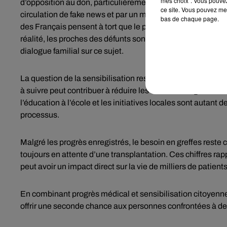
mes choix". Vous pouvez
d’opposition au don, particulièrement chez les jeunes adu
ce site. Vous pouvez met
circulation de fake news et par un manque d’information c
bas de chaque page.
des Français pensent à tort que le prélèvement est automat
réalité, les proches des défunts sont systématiquement co
dialogue familial sur ce sujet.
La question de la sensibilisation reste donc centrale. Infor
à suivre peut contribuer à réduire les refus et à augmen
l’éducation à l’école et les initiatives locales sont autant 
processus.
Malgré les progrès enregistrés, le besoin en greffes reste
toujours en attente d’une transplantation. Ces chiffres 
peut avoir un impact direct sur la vie de milliers de patients
En combinant progrès médical et sensibilisation citoyenne, l
offrir une seconde chance aux personnes confrontées à d