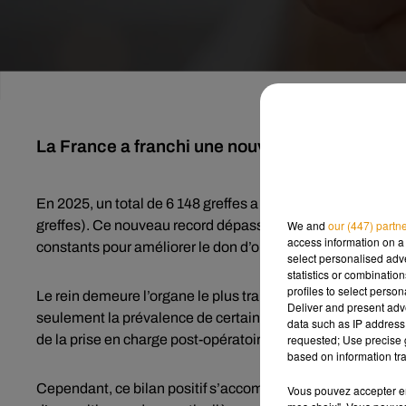
La France a franchi une nouvelle étape dans le
En 2025, un total de 6 148 greffes a été réalisé sur le terr
greffes). Ce nouveau record dépasse celui de 2017, qui avai
We and
our (447) partn
access information on a 
constants pour améliorer le don d’organes et sauver davan
select personalised ad
statistics or combinatio
profiles to select person
Le rein demeure l’organe le plus transplanté, suivi par le 
Deliver and present adv
seulement la prévalence de certaines maladies chroniques 
data such as IP address 
de la prise en charge post-opératoire.
requested; Use precise g
based on information tra
Cependant, ce bilan positif s’accompagne de défis persist
Vous pouvez accepter en 