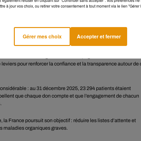
 également refuser en cliquant sur "Continuer sans accepter". Vos préférences ne 
ltes. Les refus de prélèvement sont souvent alimentés par la
tre à jour vos choix, ou retirer votre consentement à tout moment via le lien "Gérer 
laire sur le fonctionnement du système. Selon les enquêtes, 62 
ique en l’absence d’inscription au Registre national des refus.
nsultés avant tout prélèvement, ce qui souligne l’importance du
Gérer mes choix
Accepter et fermer
mer le public sur le rôle vital du don d’organes et sur les démarch
ter encore le nombre de greffes. Les campagnes de communication
de leviers pour renforcer la confiance et la transparence autour de 
 considérable : au 31 décembre 2025, 23 294 patients étaient
rappellent que chaque don compte et que l’engagement de chacun
.
a France poursuit son objectif : réduire les listes d’attente et
es maladies organiques graves.