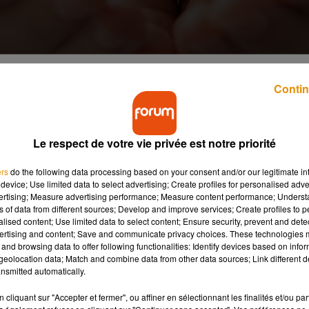
Contin
 domaine de la transplantation d’organes.
Le respect de votre vie privée est notre priorité
itoire, un chiffre en hausse par rapport à l’année précédente (+95
t marqué l’histoire avec 6 120 greffes, et témoigne des efforts
ers
do the following data processing based on your consent and/or our legitimate int
device; Use limited data to select advertising; Create profiles for personalised adver
tage de vies.
vertising; Measure advertising performance; Measure content performance; Unders
ns of data from different sources; Develop and improve services; Create profiles to 
alised content; Use limited data to select content; Ensure security, prevent and detect
foie, le cœur, les poumons et le pancréas. Cette tendance reflète 
ertising and content; Save and communicate privacy choices. These technologies
mais aussi la maîtrise croissante des techniques chirurgicales 
and browsing data to offer following functionalities: Identify devices based on infor
eolocation data; Match and combine data from other data sources; Link different de
nsmitted automatically.
ants. L’Agence de la biomédecine alerte sur la hausse du taux
cliquant sur "Accepter et fermer", ou affiner en sélectionnant les finalités et/ou pa