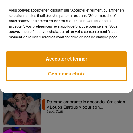
Musique
Vous pouvez accepter en cliquant sur "Accepter et fermer", ou affiner en
sélectionnant les finalités et/ou partenaires dans "Gérer mes choix".
Vous pouvez également refuser en cliquant sur "Continuer sans
Madonna sort enfin le remix de « Love
accepter". Vos préférences ne s'appliqueront que pour ce site. Vous
Sensation » avec Kylie Minogue
pouvez mettre à jour vos choix, ou retirer votre consentement à tout
7 août 2026
moment via le lien "Gérer les cookies" situé en bas de chaque page.
Accepter et fermer
Angèle et Amélie Lens dévoilent leur
collaboration tant attendue
Gérer mes choix
7 août 2026
Pomme emprunte le décor de l’émission
« Loups Garous » pour son...
6 août 2026