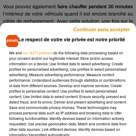
Vous pouvez également
faire chauffer pendant 30 minutes
l’intérieur de votre véhicule quand il est encore branché au
câble de rechargement. Avec cette solution, une fois sur le
Continuer sans accepter
trajet, vous aurez moins besoin de chauffer l'engin.
Troisième et dernière astuce :
rouler moins vite
, tout
Le respect de votre vie privée est notre priorité
simplement.
We and
our (447) partners
do the following data processing based on
Enfin, pour les amateurs de bicyclette, vous pouvez opter
your consent and/or our legitimate interest: Store and/or access
pour une housse de protection
. Cela permettra à la batterie
information on a device; Use limited data to select advertising; Create
de votre appareil de prendre moins froid, et donc, d’avoir une
profiles for personalised advertising; Use profiles to select personalised
advertising; Measure advertising performance; Measure content
autonomie suffisante. On n’hésite pas enfin, si c’est possible
performance; Understand audiences through statistics or combinations
évidemment,
à enlever la batterie de notre vélo
et à
of data from different sources; Develop and improve services; Create
l’emmener avec nous, que cela soit au travail ou à la maison,
profiles to personalise content; Use profiles to select personalised
content; Use limited data to select content; Ensure security, prevent and
histoire qu’elle ne prenne pas froid.
detect fraud, and fix errors; Deliver and present advertising and content;
Save and communicate privacy choices. These technologies may
process personal data such as IP address and browsing data to offer
following functionalities: Identify devices based on information actively
requested; Use precise geolocation data; Match and combine data from
other data sources; Link different devices; Identify devices based on
information transmitted automatically.