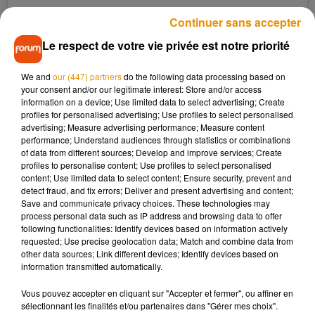
Continuer sans accepter
Le respect de votre vie privée est notre priorité
We and
our (447) partners
do the following data processing based on
your consent and/or our legitimate interest: Store and/or access
information on a device; Use limited data to select advertising; Create
profiles for personalised advertising; Use profiles to select personalised
advertising; Measure advertising performance; Measure content
performance; Understand audiences through statistics or combinations
of data from different sources; Develop and improve services; Create
profiles to personalise content; Use profiles to select personalised
Voir cette publication sur Instagram
content; Use limited data to select content; Ensure security, prevent and
detect fraud, and fix errors; Deliver and present advertising and content;
Save and communicate privacy choices. These technologies may
process personal data such as IP address and browsing data to offer
following functionalities: Identify devices based on information actively
requested; Use precise geolocation data; Match and combine data from
other data sources; Link different devices; Identify devices based on
information transmitted automatically.
Vous pouvez accepter en cliquant sur "Accepter et fermer", ou affiner en
sélectionnant les finalités et/ou partenaires dans "Gérer mes choix".