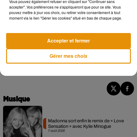
Vous pouvez également refuser en cliquant sur "Continuer sans
accepter". Vos préférences ne s'appliqueront que pour ce site. Vous
pouvez mettre à jour vos choix, ou retirer votre consentement à tout
moment via le lien "Gérer les cookies" situé en bas de chaque page.
Une publication partagée par FABERGÉ (@officialfaberge)
Accepter et fermer
Get an up-close look at the
#GameofThrones
Fabergé
dragon egg that recently sold for $2.2 million
Gérer mes choix
pic.twitter.com/mxylqXXavR
— The Hollywood Reporter (@THR)
December 29, 2021
Musique
Madonna sort enfin le remix de « Love
Sensation » avec Kylie Minogue
7 août 2026