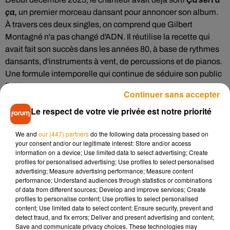
ça
,
un premier morceau dansant pour annoncer son album.
À travers ces deux singles, on comprend que Gilbert
Montagné n'a pas changé d'ADN. Il réutilise la recette qui
avait fait son succès dans les années 80, à base de rythmes
dansants, d'instruments à vent, de percussions et de pianos.
Une formule intemporelle qui continue de séduire son public
fidèle.
Continuer sans accepter
Le chanteur a également dévoilé
la pochette de son nouvel
Le respect de votre vie privée est notre priorité
album
, représentant une salle de concert au creux de deux
mains jointes. Une image qui symbolise l'amour de la scène
We and
our (447) partners
do the following data processing based on
et la connexion avec le public, au cœur de la carrière de cet
your consent and/or our legitimate interest: Store and/or access
information on a device; Use limited data to select advertising; Create
artiste qui a traversé les décennies sans jamais perdre sa
profiles for personalised advertising; Use profiles to select personalised
joie de vivre communicative.
advertising; Measure advertising performance; Measure content
performance; Understand audiences through statistics or combinations
of data from different sources; Develop and improve services; Create
profiles to personalise content; Use profiles to select personalised
Cet élément est masqué compte-tenu du refus du
content; Use limited data to select content; Ensure security, prevent and
dépôt de cookies que vous avez exprimé. Si vous
detect fraud, and fix errors; Deliver and present advertising and content;
Save and communicate privacy choices. These technologies may
souhaitez l'afficher, merci de nous donner votre accord