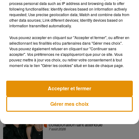
process personal data such as IP address and browsing data to offer
en cliquant sur le bouton ci-dessous.
following functionalities: Identify devices based on information actively
requested; Use precise geolocation data; Match and combine data from
other data sources; Link different devices; Identify devices based on
Afficher l'élément
information transmitted automatically.
Vous pouvez accepter en cliquant sur "Accepter et fermer", ou affiner en
sélectionnant les finalités et/ou partenaires dans "Gérer mes choix".
Vous pouvez également refuser en cliquant sur "Continuer sans
accepter". Vos préférences ne s'appliqueront que pour ce site. Vous
Musique
pouvez mettre à jour vos choix, ou retirer votre consentement à tout
moment via le lien "Gérer les cookies" situé en bas de chaque page.
Madonna sort enfin le remix de « Love
Sensation » avec Kylie Minogue
Accepter et fermer
7 août 2026
Gérer mes choix
Angèle et Amélie Lens dévoilent leur
collaboration tant attendue
7 août 2026