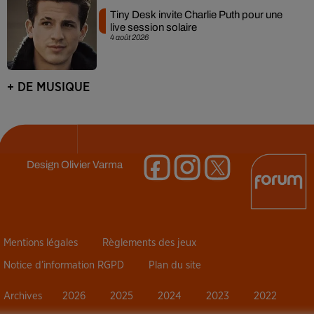
Tiny Desk invite Charlie Puth pour une
live session solaire
4 août 2026
+ DE MUSIQUE
Design
Olivier Varma
Mentions légales
Règlements des jeux
Notice d’information RGPD
Plan du site
Archives
2026
2025
2024
2023
2022