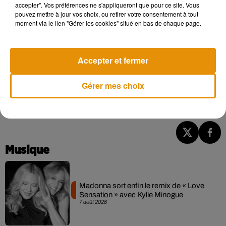
demandent jamais leur indemnisation en cas de retard de
accepter". Vos préférences ne s'appliqueront que pour ce site. Vous
pouvez mettre à jour vos choix, ou retirer votre consentement à tout
leur train.
moment via le lien "Gérer les cookies" situé en bas de chaque page.
Accepter et fermer
Gérer mes choix
Musique
Madonna sort enfin le remix de « Love
Sensation » avec Kylie Minogue
7 août 2026