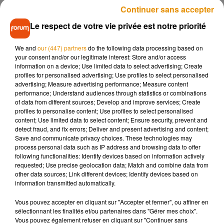
Continuer sans accepter
Des indemnisations en cas de retard
Le respect de votre vie privée est notre priorité
Des indemnisations sont également prévues en cas de
We and
our (447) partners
do the following data processing based on
retard. Partout dans l’Union Européenne, les entreprises
your consent and/or our legitimate interest: Store and/or access
ferroviaires sont dans l’obligation de rembourser aux
information on a device; Use limited data to select advertising; Create
voyageurs 25% du prix du billet si leur train a entre 1 heure et
profiles for personalised advertising; Use profiles to select personalised
advertising; Measure advertising performance; Measure content
2 heures de retard à l’arrivée. Le remboursement s'élève
performance; Understand audiences through statistics or combinations
à 50% du prix du billet pour un retard à l’arrivée de plus de 2
of data from different sources; Develop and improve services; Create
heures. Des remboursements qui prennent la forme d’un
profiles to personalise content; Use profiles to select personalised
content; Use limited data to select content; Ensure security, prevent and
virement bancaire.
detect fraud, and fix errors; Deliver and present advertising and content;
Pour certains trains, la SNCF propose aussi des bons
Save and communicate privacy choices. These technologies may
process personal data such as IP address and browsing data to offer
d’achat en cas de retard allant de 30 minutes à 1 heure.
following functionalities: Identify devices based on information actively
requested; Use precise geolocation data; Match and combine data from
Les demandes d’indemnisation sont à faire sur
le site de la
other data sources; Link different devices; Identify devices based on
SNCF
, mais attention, il faut s’accrocher puisque vous allez
information transmitted automatically.
être renvoyé sur plusieurs sites, avant enfin de pouvoir faire
Vous pouvez accepter en cliquant sur "Accepter et fermer", ou affiner en
la demande, ce que dénoncent d’ailleurs des associations
sélectionnant les finalités et/ou partenaires dans "Gérer mes choix".
d’usagers. En France, près de 2 passagers sur 3 ne
Vous pouvez également refuser en cliquant sur "Continuer sans