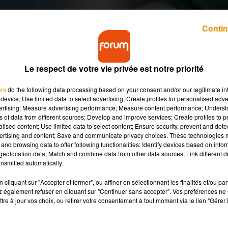
Contin
Le respect de votre vie privée est notre priorité
jusqu’au dimanche 5 février le 25e anniversaire du
ers
do the following data processing based on your consent and/or our legitimate int
e nombreuses animations.
device; Use limited data to select advertising; Create profiles for personalised adver
vertising; Measure advertising performance; Measure content performance; Unders
ns of data from different sources; Develop and improve services; Create profiles to 
alised content; Use limited data to select content; Ensure security, prevent and detect
ition du premier tome, de nombreux fans du jeune sorcier vont
ertising and content; Save and communicate privacy choices. These technologies
 son anniversaire
.
and browsing data to offer following functionalities: Identify devices based on infor
eolocation data; Match and combine data from other data sources; Link different de
itault assure que l’événement est un franc succès chaque anné
nsmitted automatically.
 un événement qui fédère assez facilement, malgré le fait que Ha
atients de se retrouver ».
cliquant sur "Accepter et fermer", ou affiner en sélectionnant les finalités et/ou pa
 également refuser en cliquant sur "Continuer sans accepter". Vos préférences ne 
tre à jour vos choix, ou retirer votre consentement à tout moment via le lien "Gérer 
personnage atemporel"