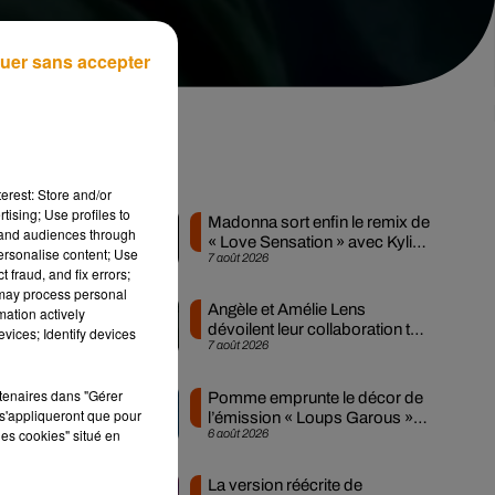
uer sans accepter
Musique
erest: Store and/or
tising; Use profiles to
Madonna sort enfin le remix de
tand audiences through
« Love Sensation » avec Kylie
personalise content; Use
7 août 2026
Minogue
 fraud, and fix errors;
 se
 may process personal
Angèle et Amélie Lens
mation actively
dévoilent leur collaboration tant
vices; Identify devices
e :
7 août 2026
attendue
rry
rtenaires dans "Gérer
Pomme emprunte le décor de
s'appliqueront que pour
l’émission « Loups Garous »
les cookies" situé en
6 août 2026
pour son...
La version réécrite de