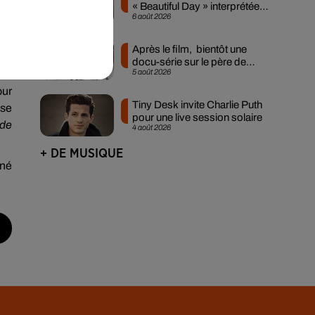
« Beautiful Day » interprétée
les
6 août 2026
lors des...
 le
Après le film, bientôt une
 né
docu-série sur le père de
5 août 2026
Michael Jackson
our
Tiny Desk invite Charlie Puth
 se
pour une live session solaire
 de
4 août 2026
+ DE MUSIQUE
iné