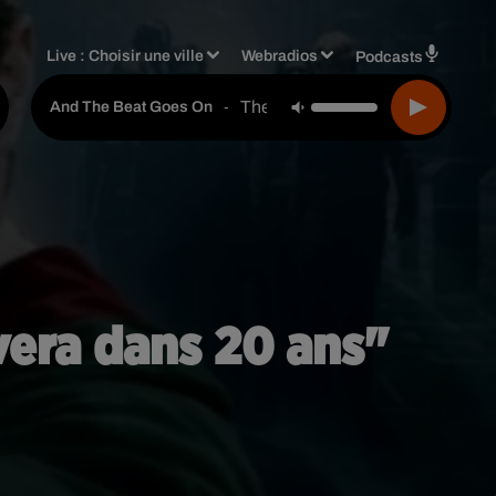
Live :
Choisir une ville
Webradios
Podcasts
The Whispers
-
And The Beat Goes On
uvera dans 20 ans"