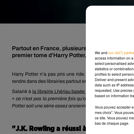
Partout en France, plusieurs librairies fêtent 
We and
our (447) partn
premier tome d’Harry Potter, en organisant d
access information on a 
select personalised ad
statistics or combinatio
profiles to select person
Harry Potter n’a pas pris une ride. 25 ans après l’appar
Deliver and present adv
rendre dans des librairies partout en France
pour célébrer
data such as IP address 
requested; Use precise g
Salarié à
la librairie Lhériau basée à Angers
, Sébastien P
based on information tra
« ce n’est pas la première fois qu’on participe, car c’est
Potter soit une série assez ancienne, les lecteurs sont imp
Vous pouvez accepter en 
mes choix". Vous pouvez
ce site. Vous pouvez met
bas de chaque page.
"J.K. Rowling a réussi à rendre son 