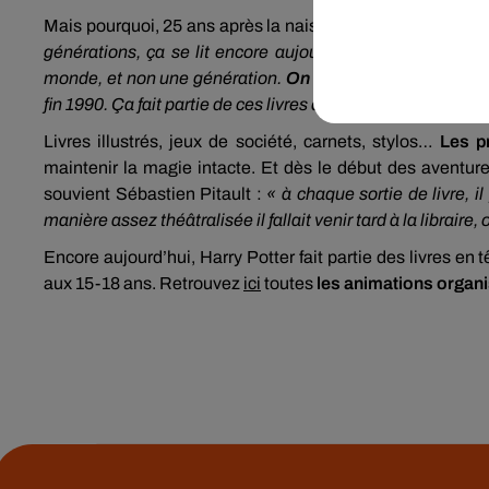
Mais pourquoi, 25 ans après la naissance du phénomène,
générations, ça se lit encore aujourd’hui. J.K. Rowling 
monde, et non une génération.
On peut encore s’identifi
fin 1990. Ça fait partie de ces livres qu’on retrouvera dans 
Livres illustrés, jeux de société, carnets, stylos…
Les p
maintenir la magie intacte. Et dès le début des aventures 
souvient Sébastien Pitault :
« à chaque sortie de livre, 
manière assez théâtralisée il fallait venir tard à la librai
Encore aujourd’hui, Harry Potter fait partie des livres en 
aux 15-18 ans. Retrouvez
ici
toutes
les animations organ