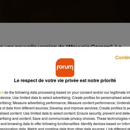
ec une nouvelle version de “Mauvais Garçon”. La
inattendu à son public : une relecture orchestrale d
Contin
evoir des cadeaux, la jeune artiste a choisi d’en offrir un à ses
Le respect de votre vie privée est notre priorité
ent avec son public depuis sa participation à la
Star Academy
.
ers
do the following data processing based on your consent and/or our legitimate int
apidement imposée comme l’un des nouveaux visages de la chans
device; Use limited data to select advertising; Create profiles for personalised adver
t surtout
Mauvais Garçon
, elle a vu son premier album
Hélé
vertising; Measure advertising performance; Measure content performance; Unders
ns of data from different sources; Develop and improve services; Create profiles to 
ement.
alised content; Use limited data to select content; Ensure security, prevent and detect
ertising and content; Save and communicate privacy choices. These technologies
and browsing data to offer following functionalities: Identify devices based on infor
versaire
eolocation data; Match and combine data from other data sources; Link different de