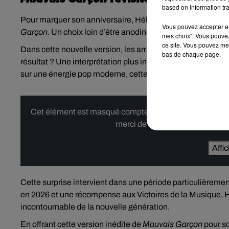
based on information tra
Pour marquer son anniversaire, Héléna a annoncé sur ses 
Vous pouvez accepter en 
Garçon
. Un choix loin d’être anodin : le morceau est deve
mes choix". Vous pouvez
ce site. Vous pouvez met
Dans cette nouvelle version, les arrangements se parent d
bas de chaque page.
résultat ? Une interprétation plus intense et émouvante, qui
sur une énergie pop moderne, cette relecture met en avant 
Cet élément est masqué compte-tenu du refus du dépôt d
merci de nous donner votre acco
Affi
Cette surprise intervient dans une période particulièremen
en 2026 et une récompense aux Victoires de la Musique, Hé
incontournable de la nouvelle génération.
En offrant cette version inédite de
Mauvais Garçon
pour so