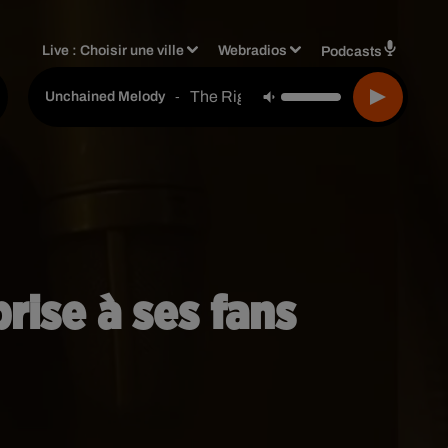
Live :
Choisir une ville
Webradios
Podcasts
The Righteous Brothers
-
Unchained Melody
rise à ses fans