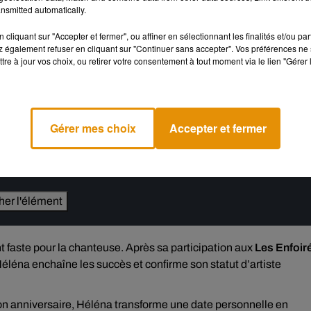
nsmitted automatically.
réseaux sociaux la sortie d’une version orchestrale de
Mauvais
cliquant sur "Accepter et fermer", ou affiner en sélectionnant les finalités et/ou pa
nu son plus grand succès et un véritable hymne pour ses fans.
 également refuser en cliquant sur "Continuer sans accepter". Vos préférences ne 
tre à jour vos choix, ou retirer votre consentement à tout moment via le lien "Gérer 
e violons majestueux et d’une orchestration plus ample. Le
 révèle une autre facette du titre. Là où la version originale misa
la puissance vocale et la sensibilité d’Héléna.
Gérer mes choix
Accepter et fermer
e cookies que vous avez exprimé. Si vous souhaitez l'afficher,
rd en cliquant sur le bouton ci-dessous.
cher l'élément
t faste pour la chanteuse. Après sa participation aux
Les Enfoir
léna enchaîne les succès et confirme son statut d’artiste
n anniversaire, Héléna transforme une date personnelle en