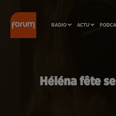
RADIO
ACTU
PODCA
Héléna fête se