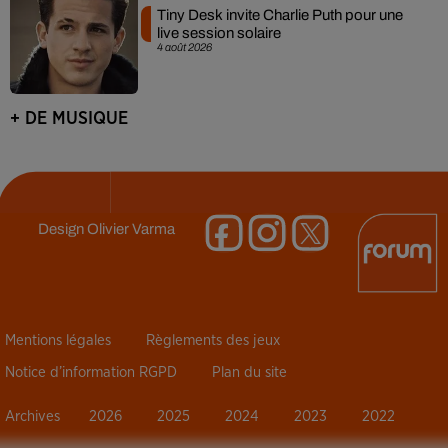
Tiny Desk invite Charlie Puth pour une
live session solaire
4 août 2026
+ DE MUSIQUE
Design
Olivier Varma
Mentions légales
Règlements des jeux
Notice d’information RGPD
Plan du site
Archives
2026
2025
2024
2023
2022