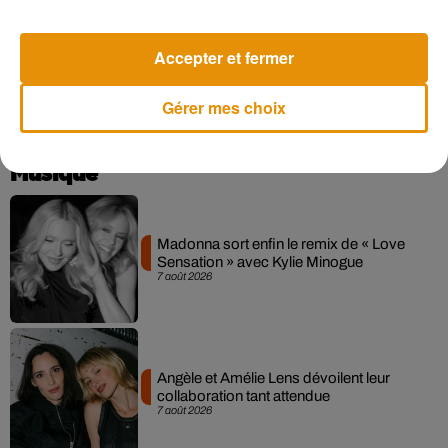
Rendez-vous tous les matins avec Lionel et Nathalie sur
Accepter et fermer
Forum pour découvrir l'histoire du "Collector du jour".
Gérer mes choix
Musique
Madonna sort enfin le remix de « Love
Sensation » avec Kylie Minogue
7 août 2026
Angèle et Amélie Lens dévoilent leur
collaboration tant attendue
7 août 2026