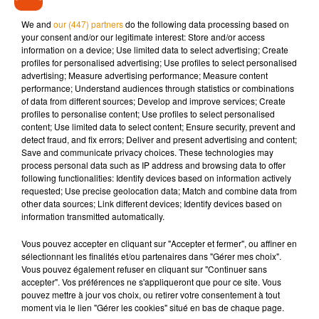
Nathalie Merchant
et de
1000 Maniacs
. Mais les deux
refusent carrément. Alors là, c'est le drame.
We and
our (447) partners
do the following data processing based on
your consent and/or our legitimate interest: Store and/or access
C'est le producteur de la série qui donne le nom de
The
information on a device; Use limited data to select advertising; Create
Rembrandts ; d
'après lui, leur style rappelle
Lennon
et
profiles for personalised advertising; Use profiles to select personalised
advertising; Measure advertising performance; Measure content
McCartney
.
performance; Understand audiences through statistics or combinations
of data from different sources; Develop and improve services; Create
Quant aux quatre claquements de mains qui font partie
profiles to personalise content; Use profiles to select personalised
intégrante de la chanson, c'est venu par hasard. Il manquait
content; Use limited data to select content; Ensure security, prevent and
une batterie pour le faire, ils l'ont fait avec les mains, ça
detect fraud, and fix errors; Deliver and present advertising and content;
Save and communicate privacy choices. These technologies may
donne tout le charme à la chanson alors que c'est arrivé par
process personal data such as IP address and browsing data to offer
hasard.
following functionalities: Identify devices based on information actively
requested; Use precise geolocation data; Match and combine data from
other data sources; Link different devices; Identify devices based on
information transmitted automatically.
Cet élément est masqué compte-tenu du refus du
dépôt de cookies que vous avez exprimé. Si vous
Vous pouvez accepter en cliquant sur "Accepter et fermer", ou affiner en
sélectionnant les finalités et/ou partenaires dans "Gérer mes choix".
souhaitez l'afficher, merci de nous donner votre accord
Vous pouvez également refuser en cliquant sur "Continuer sans
en cliquant sur le bouton ci-dessous.
accepter". Vos préférences ne s'appliqueront que pour ce site. Vous
pouvez mettre à jour vos choix, ou retirer votre consentement à tout
Afficher l'élément
moment via le lien "Gérer les cookies" situé en bas de chaque page.