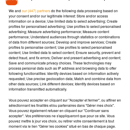
son agent.
We and
our (447) partners
do the following data processing based on
your consent and/or our legitimate interest: Store and/or access
information on a device; Use limited data to select advertising; Create
(Avec AFP)
profiles for personalised advertising; Use profiles to select personalised
advertising; Measure advertising performance; Measure content
performance; Understand audiences through statistics or combinations
of data from different sources; Develop and improve services; Create
profiles to personalise content; Use profiles to select personalised
Musique
content; Use limited data to select content; Ensure security, prevent and
detect fraud, and fix errors; Deliver and present advertising and content;
Save and communicate privacy choices. These technologies may
process personal data such as IP address and browsing data to offer
Madonna sort enfin le remix de « Love
following functionalities: Identify devices based on information actively
Sensation » avec Kylie Minogue
requested; Use precise geolocation data; Match and combine data from
7 août 2026
other data sources; Link different devices; Identify devices based on
information transmitted automatically.
Vous pouvez accepter en cliquant sur "Accepter et fermer", ou affiner en
sélectionnant les finalités et/ou partenaires dans "Gérer mes choix".
Vous pouvez également refuser en cliquant sur "Continuer sans
Angèle et Amélie Lens dévoilent leur
accepter". Vos préférences ne s'appliqueront que pour ce site. Vous
collaboration tant attendue
pouvez mettre à jour vos choix, ou retirer votre consentement à tout
7 août 2026
moment via le lien "Gérer les cookies" situé en bas de chaque page.