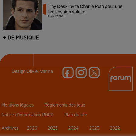
Tiny Desk invite Charlie Puth pour une
live session solaire
4 août 2026
+ DE MUSIQUE
Design
Olivier Varma
Mentions légales
Règlements des jeux
Notice d’information RGPD
Plan du site
Archives
2026
2025
2024
2023
2022