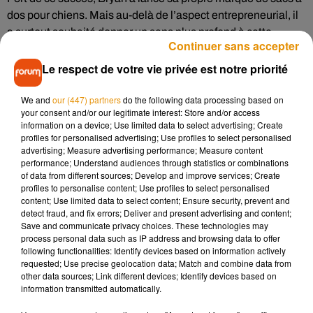
dos pour chiens. Mais au-delà de l’aspect entrepreneurial, il
a surtout souhaité donner un sens plus profond à cette
Continuer sans accepter
aventure. Il s’est alors fixé un objectif clair : utiliser cette
visibilité pour promouvoir l’adoption des chiens en refuge.
Le respect de votre vie privée est notre priorité
Pour concrétiser son engagement, il a noué un partenariat
avec l’association
Best Friends Animal Society
, l’une des
We and
our (447) partners
do the following data processing based on
your consent and/or our legitimate interest: Store and/or access
plus importantes organisations de protection animale aux
information on a device; Use limited data to select advertising; Create
États-Unis.
profiles for personalised advertising; Use profiles to select personalised
advertising; Measure advertising performance; Measure content
performance; Understand audiences through statistics or combinations
Depuis, chaque semaine, Bryan se rend dans un refuge pour
of data from different sources; Develop and improve services; Create
choisir un chien à la recherche d’une famille. Il le promène
profiles to personalise content; Use profiles to select personalised
content; Use limited data to select content; Ensure security, prevent and
ensuite dans les rues de New York, installé dans un sac à dos
detect fraud, and fix errors; Deliver and present advertising and content;
portant le message explicite « adoptez-moi ». Les balades
Save and communicate privacy choices. These technologies may
sont filmées et partagées sur les réseaux sociaux,
process personal data such as IP address and browsing data to offer
following functionalities: Identify devices based on information actively
transformant ces chiens anonymes en véritables vedettes du
requested; Use precise geolocation data; Match and combine data from
web. Grâce à ces vidéos, les animaux gagnent en visibilité,
other data sources; Link different devices; Identify devices based on
montrent leur personnalité et touchent directement le cœur
information transmitted automatically.
des internautes.