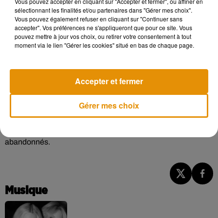
Vous pouvez accepter en cliquant sur "Accepter et fermer", ou affiner en
sélectionnant les finalités et/ou partenaires dans "Gérer mes choix".
Vous pouvez également refuser en cliquant sur "Continuer sans
accepter". Vos préférences ne s'appliqueront que pour ce site. Vous
pouvez mettre à jour vos choix, ou retirer votre consentement à tout
Les résultats sont particulièrement encourageants. Une
moment via le lien "Gérer les cookies" situé en bas de chaque page.
dizaine de chiens présentés de cette manière ont déjà trouvé
une famille. Les adoptions en refuge auraient également
ressenti un impact positif sur les adoptions en général. En
Accepter et fermer
combinant réseaux sociaux, créativité et engagement
solidaire, Bryan Reisberg prouve qu’une idée simple peut
Gérer mes choix
avoir un impact concret et durable. Son initiative rappelle
que l’innovation peut aussi servir des causes essentielles, et
que chaque geste compte pour améliorer la vie des animaux
abandonnés.
Musique