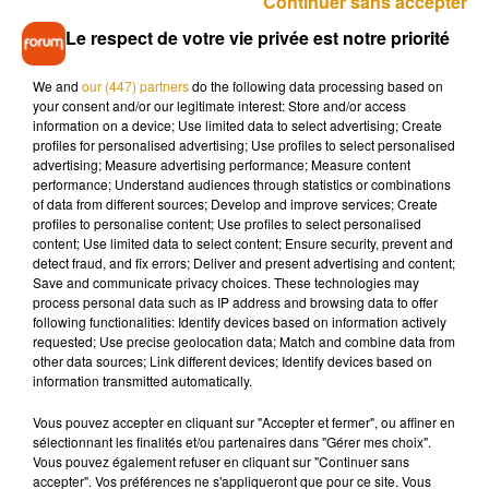
Continuer sans accepter
La billetterie ouvrira officiellement
le jeudi 1er décembre à
Le respect de votre vie privée est notre priorité
10h.
Mais
des préventes Ticketmaster
seront proposées le
mardi 29 novembre, à 10h. Côté tarifs, comptez entre 78,50€
We and
our (447) partners
do the following data processing based on
et 133,50€ la place.
your consent and/or our legitimate interest: Store and/or access
information on a device; Use limited data to select advertising; Create
Réservations :
chambordlive.com
-
az-
profiles for personalised advertising; Use profiles to select personalised
prod.com
,
livenation.com
&
ticketmaster.fr
/ Tel. 02 47 31 15
advertising; Measure advertising performance; Measure content
33 & points de vente habituels.
performance; Understand audiences through statistics or combinations
of data from different sources; Develop and improve services; Create
profiles to personalise content; Use profiles to select personalised
content; Use limited data to select content; Ensure security, prevent and
detect fraud, and fix errors; Deliver and present advertising and content;
Save and communicate privacy choices. These technologies may
Musique
process personal data such as IP address and browsing data to offer
following functionalities: Identify devices based on information actively
requested; Use precise geolocation data; Match and combine data from
other data sources; Link different devices; Identify devices based on
Pomme emprunte le décor de l’émission
information transmitted automatically.
« Loups Garous » pour son...
6 août 2026
Vous pouvez accepter en cliquant sur "Accepter et fermer", ou affiner en
sélectionnant les finalités et/ou partenaires dans "Gérer mes choix".
Vous pouvez également refuser en cliquant sur "Continuer sans
accepter". Vos préférences ne s'appliqueront que pour ce site. Vous