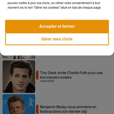
pouvez mettre à jour vos choix, ou retirer votre consentement à tout
La version réécrite de « Beautiful Day »
moment via le lien "Gérer les cookies" situé en bas de chaque page.
interprétée lors des...
6 août 2026
Accepter et fermer
Gérer mes choix
Après le film, bientôt une docu-série sur
le père de Michael Jackson
5 août 2026
Tiny Desk invite Charlie Puth pour une
live session solaire
4 août 2026
Benjamin Biolay nous emmène en
festival dans son dernier clip