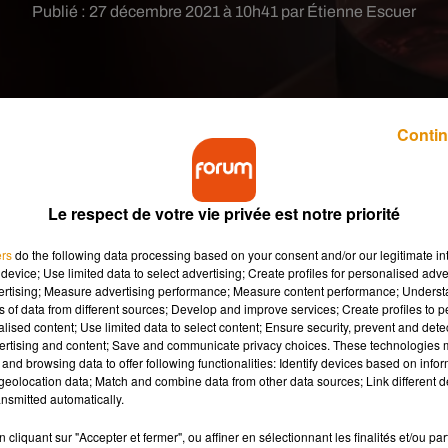
Publié : 27 décembre 2021 à 10h41 par Étienne Escuer
Contin
embre à La Riche (Indre-et-Loire), après la mort
Le respect de votre vie privée est notre priorité
oël.
ers
do the following data processing based on your consent and/or our legitimate int
device; Use limited data to select advertising; Create profiles for personalised adver
vertising; Measure advertising performance; Measure content performance; Unders
 Riche,
commune de l’agglomération tourangelle où un jeune
ns of data from different sources; Develop and improve services; Create profiles to 
 Dans la nuit de vendredi à samedi, Zinedine G. a été blessé à
alised content; Use limited data to select content; Ensure security, prevent and detect
es blessures quelques heures plus tard.
ertising and content; Save and communicate privacy choices. These technologies
and browsing data to offer following functionalities: Identify devices based on infor
eolocation data; Match and combine data from other data sources; Link different de
nsmitted automatically.
s du drame.
« C’est dans la douleur que je présente au nom des
 une famille respectée de toutes et de tous à La Riche »
, confie l
cliquant sur "Accepter et fermer", ou affiner en sélectionnant les finalités et/ou pa