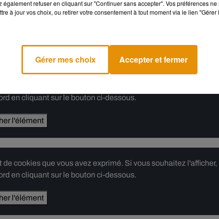
 également refuser en cliquant sur "Continuer sans accepter". Vos préférences ne 
lme et à ce que justice soit faite pour Zinedine, qui était apprécié
tre à jour vos choix, ou retirer votre consentement à tout moment via le lien "Gérer 
Gérer mes choix
Accepter et fermer
e cookies que vous avez exprimé. Si vous souhaitez l'afficher,
rd en cliquant sur le bouton ci-dessous.
cher l'élément
e cookies que vous avez exprimé. Si vous souhaitez l'afficher,
rd en cliquant sur le bouton ci-dessous.
cher l'élément