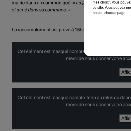
mes choix". Vous pouvez
mairie dans un communiqué.
« La famille en appelle au ca
ce site. Vous pouvez met
et aimé dans sa commune. »
bas de chaque page.
Le rassemblement est prévu à 15h devant l’Hôtel de ville.
Cet élément est masqué compte-tenu du refus du dépôt d
merci de nous donner votre acco
Affi
Cet élément est masqué compte-tenu du refus du dépôt d
merci de nous donner votre acco
Affi