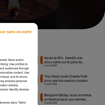
uer sans accepter
Musique
Après le film, bientôt une
erest: Store and/or
docu-série sur le père de
tising; Use profiles to
5 août 2026
Michael Jackson
tand audiences through
personalise content; Use
 fraud, and fix errors;
Tiny Desk invite Charlie Puth
 may process personal
pour une live session solaire
4 août 2026
mation actively
vices; Identify devices
Benjamin Biolay nous emmène
en festival dans son dernier
a
rtenaires dans "Gérer
4 août 2026
clip