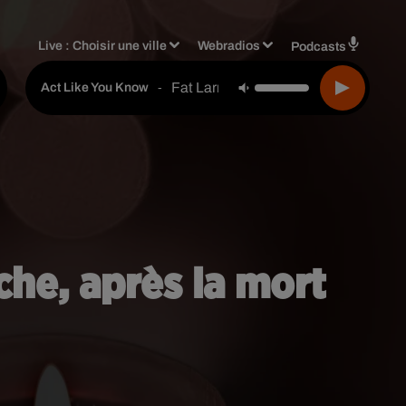
Live :
Choisir une ville
Webradios
Podcasts
Fat Larry's Band
-
Act Like You Know
che, après la mort