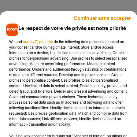
Le masque est pour rappel déjà obligatoire pour les
Continuer sans accepter
personnes de plus de 11 ans sur les marchés de
Le respect de votre vie privée est notre priorité
plein air, les brocantes, les vide-greniers, les
braderies, les marchés de noël, les ventes au
We and
our (447) partners
do the following data processing based on
your consent and/or our legitimate interest: Store and/or access
déballage, les foires et fêtes foraines. Il est aussi
information on a device; Use limited data to select advertising; Create
exigé devant les établissements scolaires, dans les
profiles for personalised advertising; Use profiles to select personalised
advertising; Measure advertising performance; Measure content
files d’attentes des transports en commun ou
performance; Understand audiences through statistics or combinations
l’accès aux établissements.
of data from different sources; Develop and improve services; Create
profiles to personalise content; Use profiles to select personalised
content; Use limited data to select content; Ensure security, prevent and
detect fraud, and fix errors; Deliver and present advertising and content;
Save and communicate privacy choices. These technologies may
process personal data such as IP address and browsing data to offer
following functionalities: Identify devices based on information actively
requested; Use precise geolocation data; Match and combine data from
Musique
other data sources; Link different devices; Identify devices based on
information transmitted automatically.
Vous pouvez accepter en cliquant sur "Accepter et fermer", ou affiner en