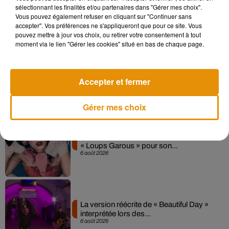
Madonna sort enfin le remix de « Love
sélectionnant les finalités et/ou partenaires dans "Gérer mes choix".
Sensation » avec Kylie Minogue
Vous pouvez également refuser en cliquant sur "Continuer sans
7 août 2026
accepter". Vos préférences ne s'appliqueront que pour ce site. Vous
pouvez mettre à jour vos choix, ou retirer votre consentement à tout
moment via le lien "Gérer les cookies" situé en bas de chaque page.
Angèle et Amélie Lens dévoilent leur
collaboration tant attendue
Accepter et fermer
7 août 2026
Gérer mes choix
Pomme emprunte le décor de l’émission
« Loups Garous » pour son...
6 août 2026
La version réécrite de « Beautiful Day »
interprétée lors des...
6 août 2026