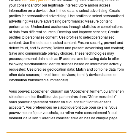
installe Tom Jones comme une nouvelle figure
your consent and/or our legitimate interest: Store and/or access
information on a device; Use limited data to select advertising; Create
incontournable de la pop britannique. Charisme, voix,
profiles for personalised advertising; Use profiles to select personalised
présence : tout est déjà là.
advertising; Measure advertising performance; Measure content
performance; Understand audiences through statistics or combinations
Ce qui ne devait être qu’un essai devient le point de départ
of data from different sources; Develop and improve services; Create
d’une carrière légendaire.
It’s Not Unusual
, c’est bien plus
profiles to personalise content; Use profiles to select personalised
content; Use limited data to select content; Ensure security, prevent and
qu’un tube : c’est l’acte de naissance d’un monument de la
detect fraud, and fix errors; Deliver and present advertising and content;
musique populaire.
Save and communicate privacy choices. These technologies may
process personal data such as IP address and browsing data to offer
following functionalities: Identify devices based on information actively
requested; Use precise geolocation data; Match and combine data from
Cet élément est masqué compte-tenu du refus du
other data sources; Link different devices; Identify devices based on
dépôt de cookies que vous avez exprimé. Si vous
information transmitted automatically.
souhaitez l'afficher, merci de nous donner votre accord
Vous pouvez accepter en cliquant sur "Accepter et fermer", ou affiner en
en cliquant sur le bouton ci-dessous.
sélectionnant les finalités et/ou partenaires dans "Gérer mes choix".
Vous pouvez également refuser en cliquant sur "Continuer sans
accepter". Vos préférences ne s'appliqueront que pour ce site. Vous
Afficher l'élément
pouvez mettre à jour vos choix, ou retirer votre consentement à tout
moment via le lien "Gérer les cookies" situé en bas de chaque page.
Rendez-vous tous les matins avec Lionel et Nathalie sur