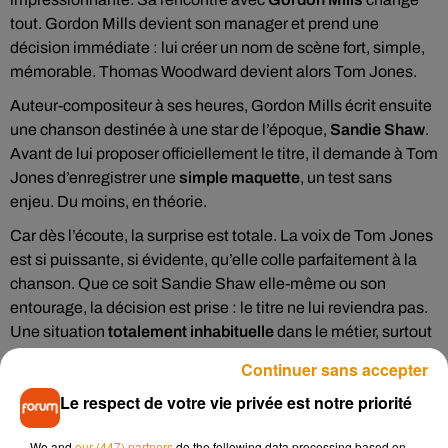
tout. Gordon Mills devient son manager et prend une
décision immédiate : lui créer un nom de scène fort, simple,
mémorable. Thomas Woodward devient alors Tom Jones.
Auteur-compositeur à ses heures, Gordon Mills écrit ensuite
une chanson destinée à une star de l’époque,
Sandie Shaw
.
Avant de lui proposer officiellement le titre, il demande à Tom
Jones d’enregistrer une
simple maquette
, un test sans
enjeu. Du moins, en théorie.
Car dès l’écoute, la surprise est totale. La voix de Tom Jones
est si puissante, si évidente, qu’elle colle parfaitement à la
chanson. Que ce soit Sandie Shaw elle-même ou son
entourage, la décision est prise : le titre ne lui reviendra pas.
Une situation
totalement inhabituelle
dans le métier, surtout
à l’époque, où les chansons étaient rarement retirées à des
Continuer sans accepter
artistes déjà installés.
Le respect de votre vie privée est notre priorité
Ironie délicieuse : malgré son titre,
It’s Not Unusual
est tout
sauf banal. Le morceau devient un immense succès et
We and
our (447) partners
do the following data processing based on