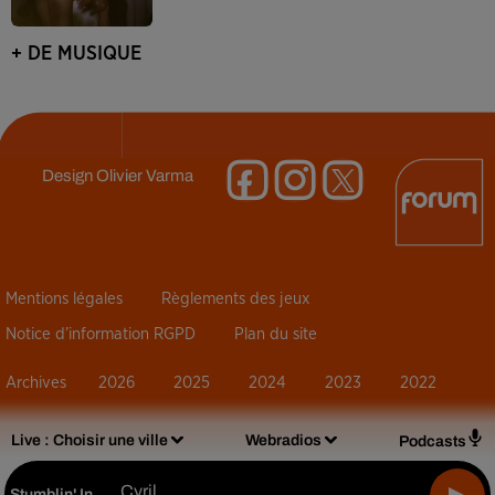
+ DE MUSIQUE
Design
Olivier Varma
Mentions légales
Règlements des jeux
Notice d’information RGPD
Plan du site
Archives
2026
2025
2024
2023
2022
Live :
Choisir une ville
Webradios
Podcasts
Cyril
Stumblin' In