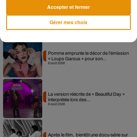
Forum pour découvrir l'histoire du "Collector du jour".
Accepter et fermer
Gérer mes choix
Musique
Pomme emprunte le décor de l’émission
« Loups Garous » pour son...
6 août 2026
La version réécrite de « Beautiful Day »
interprétée lors des...
6 août 2026
Après le film, bientôt une docu-série sur