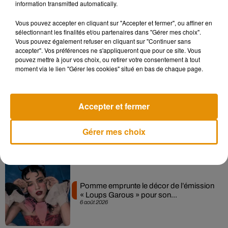
information transmitted automatically.
Musique
Vous pouvez accepter en cliquant sur "Accepter et fermer", ou affiner en
sélectionnant les finalités et/ou partenaires dans "Gérer mes choix".
Vous pouvez également refuser en cliquant sur "Continuer sans
accepter". Vos préférences ne s'appliqueront que pour ce site. Vous
Madonna sort enfin le remix de « Love
pouvez mettre à jour vos choix, ou retirer votre consentement à tout
Sensation » avec Kylie Minogue
7 août 2026
moment via le lien "Gérer les cookies" situé en bas de chaque page.
Accepter et fermer
Angèle et Amélie Lens dévoilent leur
collaboration tant attendue
Gérer mes choix
7 août 2026
Pomme emprunte le décor de l’émission
« Loups Garous » pour son...
6 août 2026