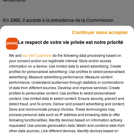
En 1985, il accède à la présidence de la Commission
européenne, un poste qu’il occupera pendant 10 ans.
Continuer sans accepter
Architecte de la construction européenne, il met en place le
Le respect de votre vie privée est notre priorité
marché unique, les accords de Schengen, le programme
d’échanges étudiants Erasmus, la réforme de la politique
We and
our (447) partners
do the following data processing based on
agricole commune et lance le chantier qui aboutira à la
your consent and/or our legitimate interest: Store and/or access
création de l’euro.
information on a device; Use limited data to select advertising; Create
profiles for personalised advertising; Use profiles to select personalised
advertising; Measure advertising performance; Measure content
performance; Understand audiences through statistics or combinations
Favori des sondages pour l’élection présidentielle de 1995, il
of data from different sources; Develop and improve services; Create
avait finalement refusé de se présenter, douchant les espoirs
profiles to personalise content; Use profiles to select personalised
de la gauche. Européen convaincu, il plaidait encore ces
content; Use limited data to select content; Ensure security, prevent and
detect fraud, and fix errors; Deliver and present advertising and content;
dernières années pour un renforcement du fédéralisme
Save and communicate privacy choices. These technologies may
européen.
process personal data such as IP address and browsing data to offer
following functionalities: Identify devices based on information actively
requested; Use precise geolocation data; Match and combine data from
other data sources; Link different devices; Identify devices based on