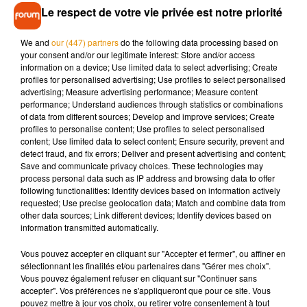
Le respect de votre vie privée est notre priorité
moderne et spectaculaire ».
Rendez-vous le 19 mars 2025 à l’Arena Futuroscope, à
We and
our (447) partners
do the following data processing based on
your consent and/or our legitimate interest: Store and/or access
Chasseneuil-du-Poitou. Et bonne nouvelle puisque la
information on a device; Use limited data to select advertising; Create
billetterie est d’ores et déjà ouverte, sur le site de
Cheyenne
profiles for personalised advertising; Use profiles to select personalised
Production
et dans tous les points de vente habituels !
advertising; Measure advertising performance; Measure content
performance; Understand audiences through statistics or combinations
of data from different sources; Develop and improve services; Create
profiles to personalise content; Use profiles to select personalised
content; Use limited data to select content; Ensure security, prevent and
detect fraud, and fix errors; Deliver and present advertising and content;
Musique
Save and communicate privacy choices. These technologies may
process personal data such as IP address and browsing data to offer
following functionalities: Identify devices based on information actively
requested; Use precise geolocation data; Match and combine data from
Après le film, bientôt une docu-série sur
other data sources; Link different devices; Identify devices based on
le père de Michael Jackson
information transmitted automatically.
5 août 2026
Vous pouvez accepter en cliquant sur "Accepter et fermer", ou affiner en
sélectionnant les finalités et/ou partenaires dans "Gérer mes choix".
Vous pouvez également refuser en cliquant sur "Continuer sans
accepter". Vos préférences ne s'appliqueront que pour ce site. Vous
Tiny Desk invite Charlie Puth pour une
pouvez mettre à jour vos choix, ou retirer votre consentement à tout