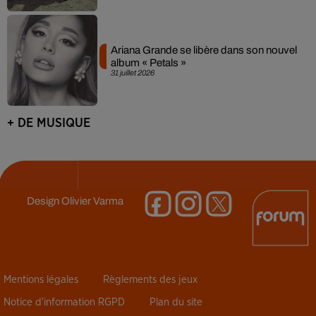
Ariana Grande se libère dans son nouvel
album « Petals »
31 juillet 2026
+ DE MUSIQUE
Design
Olivier Varma
Mentions légales
Règlements des jeux
Notice d’information RGPD
Plan du site