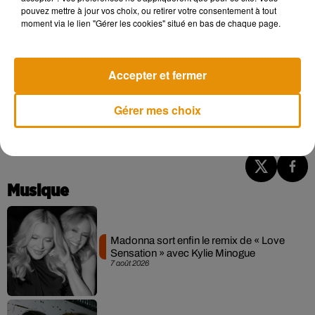
pouvez mettre à jour vos choix, ou retirer votre consentement à tout
moment via le lien "Gérer les cookies" situé en bas de chaque page.
Cet élément est masqué compte-tenu du refus du
dépôt de cookies que vous avez exprimé. Si vous
souhaitez l'afficher, merci de nous donner votre accord
Accepter et fermer
en cliquant sur le bouton ci-dessous.
Gérer mes choix
Afficher l'élément
Musique
Madonna sort enfin le remix de « Love
Sensation » avec Kylie Minogue
7 août 2026