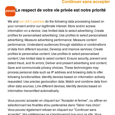
Continuer sans accepter
Cette collaboration n’arrive pas par hasard. Le jeune
chanteur a récemment partagé le duo “La dernière chanson”
Le respect de votre vie privée est notre priorité
avec Laura Pausini, renforçant ainsi ses liens avec le public
italien. Dans la foulée, il a dévoilé “Se solo”, adaptation
We and
our (447) partners
do the following data processing based on
your consent and/or our legitimate interest: Store and/or access
italienne de son titre “Autrement”, confirmant son ambition
information on a device; Use limited data to select advertising; Create
de s’exporter au-delà des frontières françaises.
profiles for personalised advertising; Use profiles to select personalised
advertising; Measure advertising performance; Measure content
Sur Instagram, Julien Lieb n’a pas caché son émotion : « Ce
performance; Understand audiences through statistics or combinations
n’est pas tous les jours qu’on ouvre pour une légende ». Être
of data from different sources; Develop and improve services; Create
profiles to personalise content; Use profiles to select personalised
en première partie d’Eros Ramazzotti à Bercy marque une
content; Use limited data to select content; Ensure security, prevent and
nouvelle étape dans sa carrière, déjà bien lancée. Après le
detect fraud, and fix errors; Deliver and present advertising and content;
succès de ses singles et ses prestations remarquées à la
Save and communicate privacy choices. These technologies may
process personal data such as IP address and browsing data to offer
télévision, il s’offre une vitrine prestigieuse devant des
following functionalities: Identify devices based on information actively
milliers de fans.
requested; Use precise geolocation data; Match and combine data from
other data sources; Link different devices; Identify devices based on
Entre télévision et scène, Julien Lieb confirme qu’il est l’un
information transmitted automatically.
des jeunes talents à suivre de près. Et cette première partie
d’Eros Ramazzotti à Bercy pourrait bien accélérer encore un
Vous pouvez accepter en cliquant sur "Accepter et fermer", ou affiner en
sélectionnant les finalités et/ou partenaires dans "Gérer mes choix".
peu plus son envol.
Vous pouvez également refuser en cliquant sur "Continuer sans
accepter". Vos préférences ne s'appliqueront que pour ce site. Vous