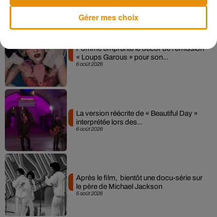
Musique
Gérer mes choix
Pomme emprunte le décor de l’émission
« Loups Garous » pour son...
6 août 2026
La version réécrite de « Beautiful Day »
interprétée lors des...
6 août 2026
Après le film, bientôt une docu-série sur
le père de Michael Jackson
5 août 2026