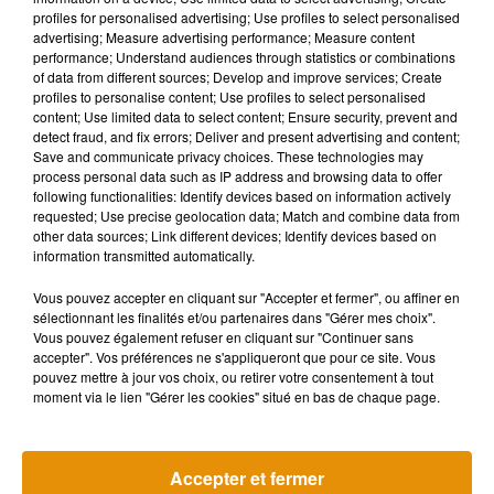
profiles for personalised advertising; Use profiles to select personalised
advertising; Measure advertising performance; Measure content
performance; Understand audiences through statistics or combinations
Vianney est d’ailleurs derrière la plupart des chansons de ce
of data from different sources; Develop and improve services; Create
nouvel album, intitulé « Vivre… », et qui sortira le 4 octobre
profiles to personalise content; Use profiles to select personalised
prochain. L’artiste a participé à 6 des 11 chansons, aux côtés
content; Use limited data to select content; Ensure security, prevent and
detect fraud, and fix errors; Deliver and present advertising and content;
de Renaud Rebillaud. Kendji a également collaboré avec
Save and communicate privacy choices. These technologies may
Ycare, Emma Peters ou encore Louane pour ce sixième
process personal data such as IP address and browsing data to offer
album.
following functionalities: Identify devices based on information actively
requested; Use precise geolocation data; Match and combine data from
other data sources; Link different devices; Identify devices based on
information transmitted automatically.
Cet élément est masqué compte-tenu du refus du
Vous pouvez accepter en cliquant sur "Accepter et fermer", ou affiner en
dépôt de cookies que vous avez exprimé. Si vous
sélectionnant les finalités et/ou partenaires dans "Gérer mes choix".
souhaitez l'afficher, merci de nous donner votre accord
Vous pouvez également refuser en cliquant sur "Continuer sans
en cliquant sur le bouton ci-dessous.
accepter". Vos préférences ne s'appliqueront que pour ce site. Vous
pouvez mettre à jour vos choix, ou retirer votre consentement à tout
moment via le lien "Gérer les cookies" situé en bas de chaque page.
Afficher l'élément
Accepter et fermer